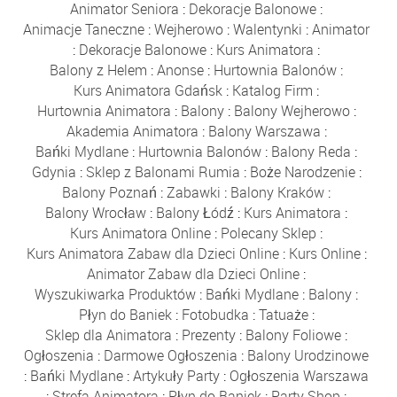
Animator Seniora
:
Dekoracje Balonowe
:
Animacje Taneczne
:
Wejherowo
:
Walentynki
:
Animator
:
Dekoracje Balonowe
:
Kurs Animatora
:
Balony z Helem
:
Anonse
:
Hurtownia Balonów
:
Kurs Animatora Gdańsk
:
Katalog Firm
:
Hurtownia Animatora
:
Balony
:
Balony Wejherowo
:
Akademia Animatora
:
Balony Warszawa
:
Bańki Mydlane
:
Hurtownia Balonów
:
Balony Reda
:
Gdynia
:
Sklep z Balonami Rumia
:
Boże Narodzenie
:
Balony Poznań
:
Zabawki
:
Balony Kraków
:
Balony Wrocław
:
Balony Łódź
:
Kurs Animatora
:
Kurs Animatora Online
:
Polecany Sklep
:
Kurs Animatora Zabaw dla Dzieci Online
:
Kurs Online
:
Animator Zabaw dla Dzieci Online
:
Wyszukiwarka Produktów
:
Bańki Mydlane
:
Balony
:
Płyn do Baniek
:
Fotobudka
:
Tatuaże
:
Sklep dla Animatora
:
Prezenty
:
Balony Foliowe
:
Ogłoszenia
:
Darmowe Ogłoszenia
:
Balony Urodzinowe
:
Bańki Mydlane
:
Artykuły Party
:
Ogłoszenia Warszawa
:
Strefa Animatora
:
Płyn do Baniek
:
Party Shop
: