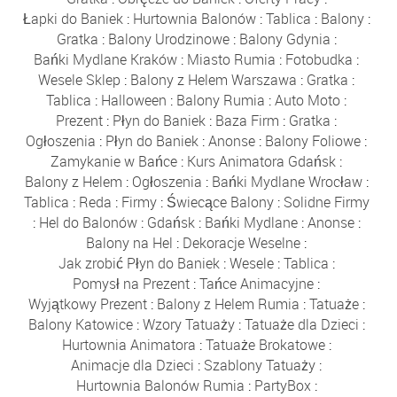
Łapki do Baniek
:
Hurtownia Balonów
:
Tablica
:
Balony
:
Gratka
:
Balony Urodzinowe
:
Balony Gdynia
:
Bańki Mydlane Kraków
:
Miasto Rumia
:
Fotobudka
:
Wesele Sklep
:
Balony z Helem Warszawa
:
Gratka
:
Tablica
:
Halloween
:
Balony Rumia
:
Auto Moto
:
Prezent
:
Płyn do Baniek
:
Baza Firm
:
Gratka
:
Ogłoszenia
:
Płyn do Baniek
:
Anonse
:
Balony Foliowe
:
Zamykanie w Bańce
:
Kurs Animatora Gdańsk
:
Balony z Helem
:
Ogłoszenia
:
Bańki Mydlane Wrocław
:
Tablica
:
Reda
:
Firmy
:
Świecące Balony
:
Solidne Firmy
:
Hel do Balonów
:
Gdańsk
:
Bańki Mydlane
:
Anonse
:
Balony na Hel
:
Dekoracje Weselne
:
Jak zrobić Płyn do Baniek
:
Wesele
:
Tablica
:
Pomysł na Prezent
:
Tańce Animacyjne
:
Wyjątkowy Prezent
:
Balony z Helem Rumia
:
Tatuaże
:
Balony Katowice
:
Wzory Tatuaży
:
Tatuaże dla Dzieci
:
Hurtownia Animatora
:
Tatuaże Brokatowe
:
Animacje dla Dzieci
:
Szablony Tatuaży
:
Hurtownia Balonów Rumia
:
PartyBox
: