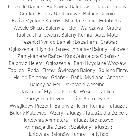
Łapki do Baniek
:
Hurtownia Balonów
:
Tablica
:
Balony
:
Gratka
:
Balony Urodzinowe
:
Balony Gdynia
:
Bańki Mydlane Kraków
:
Miasto Rumia
:
Fotobudka
:
Wesele Sklep
:
Balony z Helem Warszawa
:
Gratka
:
Tablica
:
Halloween
:
Balony Rumia
:
Auto Moto
:
Prezent
:
Płyn do Baniek
:
Baza Firm
:
Gratka
:
Ogłoszenia
:
Płyn do Baniek
:
Anonse
:
Balony Foliowe
:
Zamykanie w Bańce
:
Kurs Animatora Gdańsk
:
Balony z Helem
:
Ogłoszenia
:
Bańki Mydlane Wrocław
:
Tablica
:
Reda
:
Firmy
:
Świecące Balony
:
Solidne Firmy
:
Hel do Balonów
:
Gdańsk
:
Bańki Mydlane
:
Anonse
:
Balony na Hel
:
Dekoracje Weselne
:
Jak zrobić Płyn do Baniek
:
Wesele
:
Tablica
:
Pomysł na Prezent
:
Tańce Animacyjne
:
Wyjątkowy Prezent
:
Balony z Helem Rumia
:
Tatuaże
:
Balony Katowice
:
Wzory Tatuaży
:
Tatuaże dla Dzieci
:
Hurtownia Animatora
:
Tatuaże Brokatowe
:
Animacje dla Dzieci
:
Szablony Tatuaży
:
Hurtownia Balonów Rumia
:
PartyBox
: