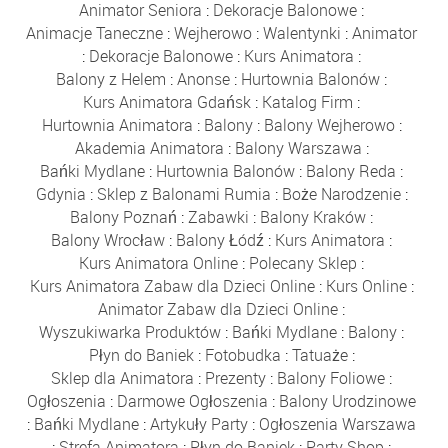
Animator Seniora
:
Dekoracje Balonowe
:
Animacje Taneczne
:
Wejherowo
:
Walentynki
:
Animator
:
Dekoracje Balonowe
:
Kurs Animatora
:
Balony z Helem
:
Anonse
:
Hurtownia Balonów
:
Kurs Animatora Gdańsk
:
Katalog Firm
:
Hurtownia Animatora
:
Balony
:
Balony Wejherowo
:
Akademia Animatora
:
Balony Warszawa
:
Bańki Mydlane
:
Hurtownia Balonów
:
Balony Reda
:
Gdynia
:
Sklep z Balonami Rumia
:
Boże Narodzenie
:
Balony Poznań
:
Zabawki
:
Balony Kraków
:
Balony Wrocław
:
Balony Łódź
:
Kurs Animatora
:
Kurs Animatora Online
:
Polecany Sklep
:
Kurs Animatora Zabaw dla Dzieci Online
:
Kurs Online
:
Animator Zabaw dla Dzieci Online
:
Wyszukiwarka Produktów
:
Bańki Mydlane
:
Balony
:
Płyn do Baniek
:
Fotobudka
:
Tatuaże
:
Sklep dla Animatora
:
Prezenty
:
Balony Foliowe
:
Ogłoszenia
:
Darmowe Ogłoszenia
:
Balony Urodzinowe
:
Bańki Mydlane
:
Artykuły Party
:
Ogłoszenia Warszawa
:
Strefa Animatora
:
Płyn do Baniek
:
Party Shop
: