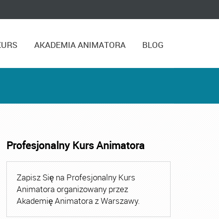
KURS
AKADEMIA ANIMATORA
BLOG
Profesjonalny Kurs Animatora
,
Kurs Animatora Czasu Wolnego Warszawa
,
Kurs Animato
Zapisz Się na Profesjonalny Kurs
Animatora organizowany przez
Akademię Animatora z Warszawy.