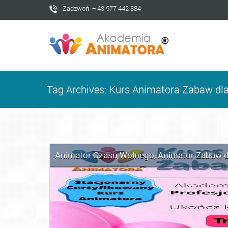
Zadzwoń + 48 577 442 884
Tag Archives: Kurs Animatora Zabaw dla
Animator Czasu Wolnego
,
Animator Zabaw d