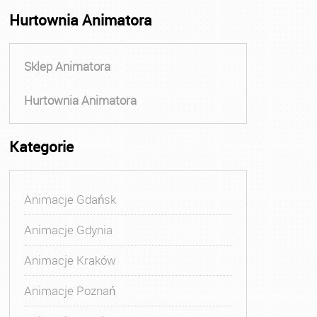
Hurtownia Animatora
Sklep Animatora
Hurtownia Animatora
Kategorie
Animacje Gdańsk
Animacje Gdynia
Animacje Kraków
Animacje Poznań