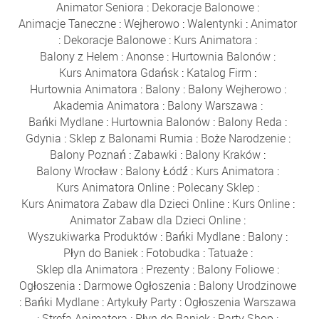
Animator Seniora
:
Dekoracje Balonowe
:
Animacje Taneczne
:
Wejherowo
:
Walentynki
:
Animator
:
Dekoracje Balonowe
:
Kurs Animatora
:
Balony z Helem
:
Anonse
:
Hurtownia Balonów
:
Kurs Animatora Gdańsk
:
Katalog Firm
:
Hurtownia Animatora
:
Balony
:
Balony Wejherowo
:
Akademia Animatora
:
Balony Warszawa
:
Bańki Mydlane
:
Hurtownia Balonów
:
Balony Reda
:
Gdynia
:
Sklep z Balonami Rumia
:
Boże Narodzenie
:
Balony Poznań
:
Zabawki
:
Balony Kraków
:
Balony Wrocław
:
Balony Łódź
:
Kurs Animatora
:
Kurs Animatora Online
:
Polecany Sklep
:
Kurs Animatora Zabaw dla Dzieci Online
:
Kurs Online
:
Animator Zabaw dla Dzieci Online
:
Wyszukiwarka Produktów
:
Bańki Mydlane
:
Balony
:
Płyn do Baniek
:
Fotobudka
:
Tatuaże
:
Sklep dla Animatora
:
Prezenty
:
Balony Foliowe
:
Ogłoszenia
:
Darmowe Ogłoszenia
:
Balony Urodzinowe
:
Bańki Mydlane
:
Artykuły Party
:
Ogłoszenia Warszawa
:
Strefa Animatora
:
Płyn do Baniek
:
Party Shop
: