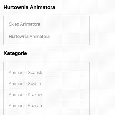
Hurtownia Animatora
Sklep Animatora
Hurtownia Animatora
Kategorie
Animacje Gdańsk
Animacje Gdynia
Animacje Kraków
Animacje Poznań