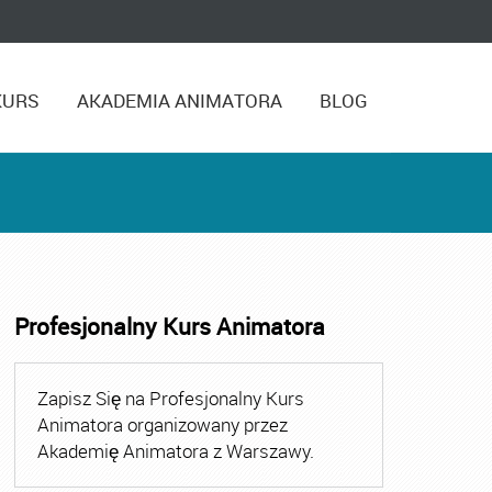
KURS
AKADEMIA ANIMATORA
BLOG
Profesjonalny Kurs Animatora
,
Kurs Animatora Czasu Wolnego Warszawa
,
Kurs Animato
Zapisz Się na Profesjonalny Kurs
Animatora organizowany przez
Akademię Animatora z Warszawy.