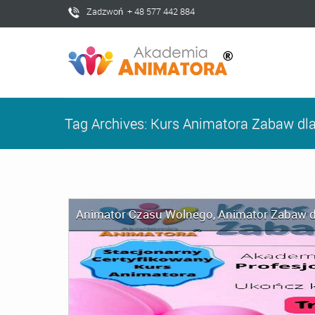
Zadzwoń + 48 577 442 884
Tag Archives: Kurs Animatora Zabaw dl
Animator Czasu Wolnego
,
Animator Zabaw d