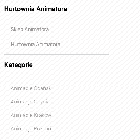
Hurtownia Animatora
Sklep Animatora
Hurtownia Animatora
Kategorie
Animacje Gdańsk
Animacje Gdynia
Animacje Kraków
Animacje Poznań