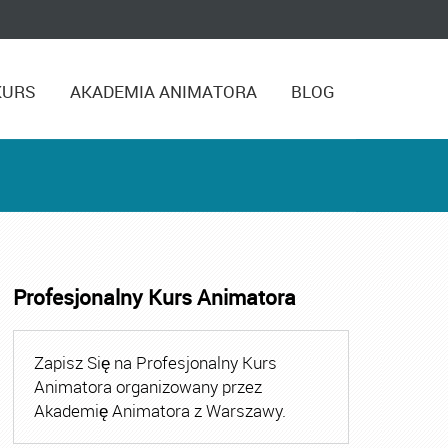
KURS
AKADEMIA ANIMATORA
BLOG
Profesjonalny Kurs Animatora
,
Kurs Animatora Czasu Wolnego Warszawa
,
Kurs Animato
Zapisz Się na Profesjonalny Kurs
Animatora organizowany przez
Akademię Animatora z Warszawy.