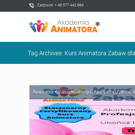
Zadzwoń + 48 577 442 884
Tag Archives: Kurs Animatora Zabaw dla
Animator Czasu Wolnego
,
Animator Zabaw d