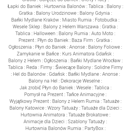
Łapki do Baniek
:
Hurtownia Balonów
:
Tablica
:
Balony
:
Gratka
:
Balony Urodzinowe
:
Balony Gdynia
:
Bańki Mydlane Kraków
:
Miasto Rumia
:
Fotobudka
:
Wesele Sklep
:
Balony z Helem Warszawa
:
Gratka
:
Tablica
:
Halloween
:
Balony Rumia
:
Auto Moto
:
Prezent
:
Płyn do Baniek
:
Baza Firm
:
Gratka
:
Ogłoszenia
:
Płyn do Baniek
:
Anonse
:
Balony Foliowe
:
Zamykanie w Bańce
:
Kurs Animatora Gdańsk
:
Balony z Helem
:
Ogłoszenia
:
Bańki Mydlane Wrocław
:
Tablica
:
Reda
:
Firmy
:
Świecące Balony
:
Solidne Firmy
:
Hel do Balonów
:
Gdańsk
:
Bańki Mydlane
:
Anonse
:
Balony na Hel
:
Dekoracje Weselne
:
Jak zrobić Płyn do Baniek
:
Wesele
:
Tablica
:
Pomysł na Prezent
:
Tańce Animacyjne
:
Wyjątkowy Prezent
:
Balony z Helem Rumia
:
Tatuaże
:
Balony Katowice
:
Wzory Tatuaży
:
Tatuaże dla Dzieci
:
Hurtownia Animatora
:
Tatuaże Brokatowe
:
Animacje dla Dzieci
:
Szablony Tatuaży
:
Hurtownia Balonów Rumia
:
PartyBox
: