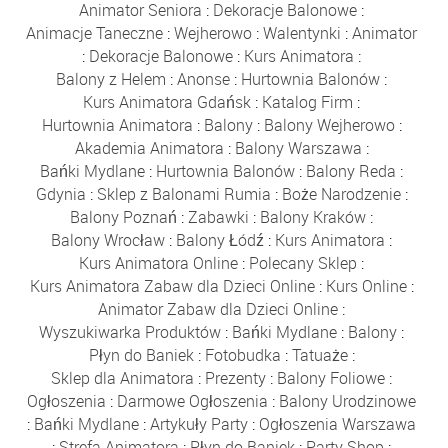
Animator Seniora
:
Dekoracje Balonowe
:
Animacje Taneczne
:
Wejherowo
:
Walentynki
:
Animator
:
Dekoracje Balonowe
:
Kurs Animatora
:
Balony z Helem
:
Anonse
:
Hurtownia Balonów
:
Kurs Animatora Gdańsk
:
Katalog Firm
:
Hurtownia Animatora
:
Balony
:
Balony Wejherowo
:
Akademia Animatora
:
Balony Warszawa
:
Bańki Mydlane
:
Hurtownia Balonów
:
Balony Reda
:
Gdynia
:
Sklep z Balonami Rumia
:
Boże Narodzenie
:
Balony Poznań
:
Zabawki
:
Balony Kraków
:
Balony Wrocław
:
Balony Łódź
:
Kurs Animatora
:
Kurs Animatora Online
:
Polecany Sklep
:
Kurs Animatora Zabaw dla Dzieci Online
:
Kurs Online
:
Animator Zabaw dla Dzieci Online
:
Wyszukiwarka Produktów
:
Bańki Mydlane
:
Balony
:
Płyn do Baniek
:
Fotobudka
:
Tatuaże
:
Sklep dla Animatora
:
Prezenty
:
Balony Foliowe
:
Ogłoszenia
:
Darmowe Ogłoszenia
:
Balony Urodzinowe
:
Bańki Mydlane
:
Artykuły Party
:
Ogłoszenia Warszawa
:
Strefa Animatora
:
Płyn do Baniek
:
Party Shop
: