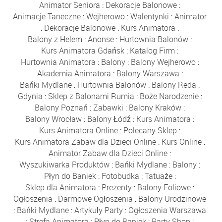
Animator Seniora
:
Dekoracje Balonowe
:
Animacje Taneczne
:
Wejherowo
:
Walentynki
:
Animator
:
Dekoracje Balonowe
:
Kurs Animatora
:
Balony z Helem
:
Anonse
:
Hurtownia Balonów
:
Kurs Animatora Gdańsk
:
Katalog Firm
:
Hurtownia Animatora
:
Balony
:
Balony Wejherowo
:
Akademia Animatora
:
Balony Warszawa
:
Bańki Mydlane
:
Hurtownia Balonów
:
Balony Reda
:
Gdynia
:
Sklep z Balonami Rumia
:
Boże Narodzenie
:
Balony Poznań
:
Zabawki
:
Balony Kraków
:
Balony Wrocław
:
Balony Łódź
:
Kurs Animatora
:
Kurs Animatora Online
:
Polecany Sklep
:
Kurs Animatora Zabaw dla Dzieci Online
:
Kurs Online
:
Animator Zabaw dla Dzieci Online
:
Wyszukiwarka Produktów
:
Bańki Mydlane
:
Balony
:
Płyn do Baniek
:
Fotobudka
:
Tatuaże
:
Sklep dla Animatora
:
Prezenty
:
Balony Foliowe
:
Ogłoszenia
:
Darmowe Ogłoszenia
:
Balony Urodzinowe
:
Bańki Mydlane
:
Artykuły Party
:
Ogłoszenia Warszawa
:
Strefa Animatora
:
Płyn do Baniek
:
Party Shop
: