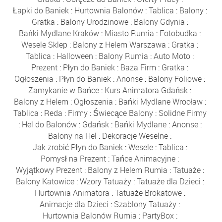
Łapki do Baniek
:
Hurtownia Balonów
:
Tablica
:
Balony
:
Gratka
:
Balony Urodzinowe
:
Balony Gdynia
:
Bańki Mydlane Kraków
:
Miasto Rumia
:
Fotobudka
:
Wesele Sklep
:
Balony z Helem Warszawa
:
Gratka
:
Tablica
:
Halloween
:
Balony Rumia
:
Auto Moto
:
Prezent
:
Płyn do Baniek
:
Baza Firm
:
Gratka
:
Ogłoszenia
:
Płyn do Baniek
:
Anonse
:
Balony Foliowe
:
Zamykanie w Bańce
:
Kurs Animatora Gdańsk
:
Balony z Helem
:
Ogłoszenia
:
Bańki Mydlane Wrocław
:
Tablica
:
Reda
:
Firmy
:
Świecące Balony
:
Solidne Firmy
:
Hel do Balonów
:
Gdańsk
:
Bańki Mydlane
:
Anonse
:
Balony na Hel
:
Dekoracje Weselne
:
Jak zrobić Płyn do Baniek
:
Wesele
:
Tablica
:
Pomysł na Prezent
:
Tańce Animacyjne
:
Wyjątkowy Prezent
:
Balony z Helem Rumia
:
Tatuaże
:
Balony Katowice
:
Wzory Tatuaży
:
Tatuaże dla Dzieci
:
Hurtownia Animatora
:
Tatuaże Brokatowe
:
Animacje dla Dzieci
:
Szablony Tatuaży
:
Hurtownia Balonów Rumia
:
PartyBox
: