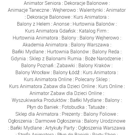
Animator Seniora
:
Dekoracje Balonowe
:
Animacje Taneczne
:
Wejherowo
:
Walentynki
:
Animator
:
Dekoracje Balonowe
:
Kurs Animatora
:
Balony z Helem
:
Anonse
:
Hurtownia Balonów
:
Kurs Animatora Gdańsk
:
Katalog Firm
:
Hurtownia Animatora
:
Balony
:
Balony Wejherowo
:
Akademia Animatora
:
Balony Warszawa
:
Bańki Mydlane
:
Hurtownia Balonów
:
Balony Reda
:
Gdynia
:
Sklep z Balonami Rumia
:
Boże Narodzenie
:
Balony Poznań
:
Zabawki
:
Balony Kraków
:
Balony Wrocław
:
Balony Łódź
:
Kurs Animatora
:
Kurs Animatora Online
:
Polecany Sklep
:
Kurs Animatora Zabaw dla Dzieci Online
:
Kurs Online
:
Animator Zabaw dla Dzieci Online
:
Wyszukiwarka Produktów
:
Bańki Mydlane
:
Balony
:
Płyn do Baniek
:
Fotobudka
:
Tatuaże
:
Sklep dla Animatora
:
Prezenty
:
Balony Foliowe
:
Ogłoszenia
:
Darmowe Ogłoszenia
:
Balony Urodzinowe
:
Bańki Mydlane
:
Artykuły Party
:
Ogłoszenia Warszawa
:
Strefa Animatora
:
Płyn do Baniek
:
Party Shop
: