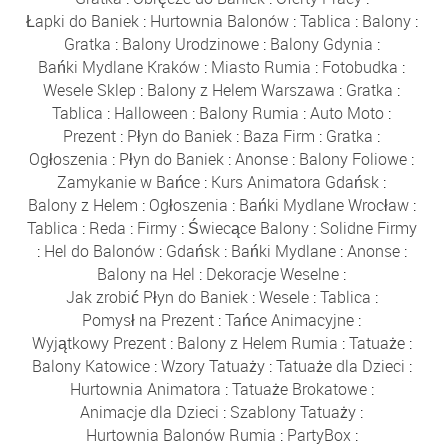
Łapki do Baniek
:
Hurtownia Balonów
:
Tablica
:
Balony
:
Gratka
:
Balony Urodzinowe
:
Balony Gdynia
:
Bańki Mydlane Kraków
:
Miasto Rumia
:
Fotobudka
:
Wesele Sklep
:
Balony z Helem Warszawa
:
Gratka
:
Tablica
:
Halloween
:
Balony Rumia
:
Auto Moto
:
Prezent
:
Płyn do Baniek
:
Baza Firm
:
Gratka
:
Ogłoszenia
:
Płyn do Baniek
:
Anonse
:
Balony Foliowe
:
Zamykanie w Bańce
:
Kurs Animatora Gdańsk
:
Balony z Helem
:
Ogłoszenia
:
Bańki Mydlane Wrocław
:
Tablica
:
Reda
:
Firmy
:
Świecące Balony
:
Solidne Firmy
:
Hel do Balonów
:
Gdańsk
:
Bańki Mydlane
:
Anonse
:
Balony na Hel
:
Dekoracje Weselne
:
Jak zrobić Płyn do Baniek
:
Wesele
:
Tablica
:
Pomysł na Prezent
:
Tańce Animacyjne
:
Wyjątkowy Prezent
:
Balony z Helem Rumia
:
Tatuaże
:
Balony Katowice
:
Wzory Tatuaży
:
Tatuaże dla Dzieci
:
Hurtownia Animatora
:
Tatuaże Brokatowe
:
Animacje dla Dzieci
:
Szablony Tatuaży
:
Hurtownia Balonów Rumia
:
PartyBox
: