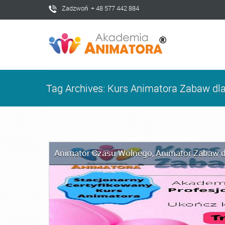
Zadzwoń + 48 577 442 884
Tag Archives: Kurs Animatora Zabaw dla
Animator Czasu Wolnego
,
Animator Zabaw d