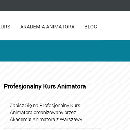
KURS
AKADEMIA ANIMATORA
BLOG
Profesjonalny Kurs Animatora
,
Kurs Animatora Czasu Wolnego Warszawa
,
Kurs Animato
Zapisz Się na Profesjonalny Kurs
Animatora organizowany przez
Akademię Animatora z Warszawy.