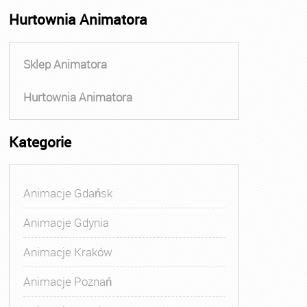
Hurtownia Animatora
Sklep Animatora
Hurtownia Animatora
Kategorie
Animacje Gdańsk
Animacje Gdynia
Animacje Kraków
Animacje Poznań