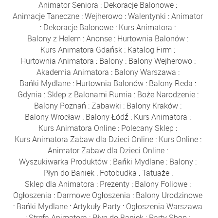
Animator Seniora
:
Dekoracje Balonowe
:
Animacje Taneczne
:
Wejherowo
:
Walentynki
:
Animator
:
Dekoracje Balonowe
:
Kurs Animatora
:
Balony z Helem
:
Anonse
:
Hurtownia Balonów
:
Kurs Animatora Gdańsk
:
Katalog Firm
:
Hurtownia Animatora
:
Balony
:
Balony Wejherowo
:
Akademia Animatora
:
Balony Warszawa
:
Bańki Mydlane
:
Hurtownia Balonów
:
Balony Reda
:
Gdynia
:
Sklep z Balonami Rumia
:
Boże Narodzenie
:
Balony Poznań
:
Zabawki
:
Balony Kraków
:
Balony Wrocław
:
Balony Łódź
:
Kurs Animatora
:
Kurs Animatora Online
:
Polecany Sklep
:
Kurs Animatora Zabaw dla Dzieci Online
:
Kurs Online
:
Animator Zabaw dla Dzieci Online
:
Wyszukiwarka Produktów
:
Bańki Mydlane
:
Balony
:
Płyn do Baniek
:
Fotobudka
:
Tatuaże
:
Sklep dla Animatora
:
Prezenty
:
Balony Foliowe
:
Ogłoszenia
:
Darmowe Ogłoszenia
:
Balony Urodzinowe
:
Bańki Mydlane
:
Artykuły Party
:
Ogłoszenia Warszawa
:
Strefa Animatora
:
Płyn do Baniek
:
Party Shop
: