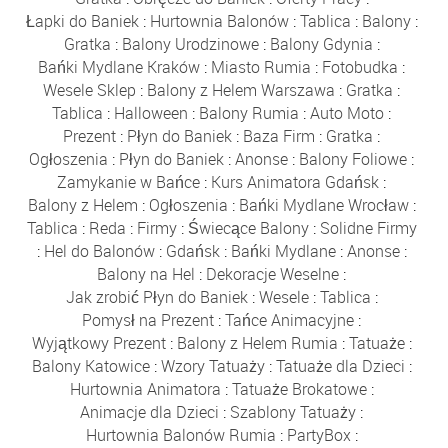
Łapki do Baniek
:
Hurtownia Balonów
:
Tablica
:
Balony
:
Gratka
:
Balony Urodzinowe
:
Balony Gdynia
:
Bańki Mydlane Kraków
:
Miasto Rumia
:
Fotobudka
:
Wesele Sklep
:
Balony z Helem Warszawa
:
Gratka
:
Tablica
:
Halloween
:
Balony Rumia
:
Auto Moto
:
Prezent
:
Płyn do Baniek
:
Baza Firm
:
Gratka
:
Ogłoszenia
:
Płyn do Baniek
:
Anonse
:
Balony Foliowe
:
Zamykanie w Bańce
:
Kurs Animatora Gdańsk
:
Balony z Helem
:
Ogłoszenia
:
Bańki Mydlane Wrocław
:
Tablica
:
Reda
:
Firmy
:
Świecące Balony
:
Solidne Firmy
:
Hel do Balonów
:
Gdańsk
:
Bańki Mydlane
:
Anonse
:
Balony na Hel
:
Dekoracje Weselne
:
Jak zrobić Płyn do Baniek
:
Wesele
:
Tablica
:
Pomysł na Prezent
:
Tańce Animacyjne
:
Wyjątkowy Prezent
:
Balony z Helem Rumia
:
Tatuaże
:
Balony Katowice
:
Wzory Tatuaży
:
Tatuaże dla Dzieci
:
Hurtownia Animatora
:
Tatuaże Brokatowe
:
Animacje dla Dzieci
:
Szablony Tatuaży
:
Hurtownia Balonów Rumia
:
PartyBox
: