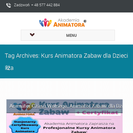
Zadzwoń + 48 577 442 884
MENU
Tag Archives: Kurs Animatora Zabaw dla Dzieci
Iłża
Animator Czasu Wolnego
,
Animator Zabaw dla Dzieci
,