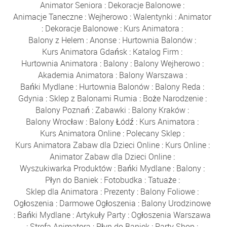
Animator Seniora
:
Dekoracje Balonowe
:
Animacje Taneczne
:
Wejherowo
:
Walentynki
:
Animator
:
Dekoracje Balonowe
:
Kurs Animatora
:
Balony z Helem
:
Anonse
:
Hurtownia Balonów
:
Kurs Animatora Gdańsk
:
Katalog Firm
:
Hurtownia Animatora
:
Balony
:
Balony Wejherowo
:
Akademia Animatora
:
Balony Warszawa
:
Bańki Mydlane
:
Hurtownia Balonów
:
Balony Reda
:
Gdynia
:
Sklep z Balonami Rumia
:
Boże Narodzenie
:
Balony Poznań
:
Zabawki
:
Balony Kraków
:
Balony Wrocław
:
Balony Łódź
:
Kurs Animatora
:
Kurs Animatora Online
:
Polecany Sklep
:
Kurs Animatora Zabaw dla Dzieci Online
:
Kurs Online
:
Animator Zabaw dla Dzieci Online
:
Wyszukiwarka Produktów
:
Bańki Mydlane
:
Balony
:
Płyn do Baniek
:
Fotobudka
:
Tatuaże
:
Sklep dla Animatora
:
Prezenty
:
Balony Foliowe
:
Ogłoszenia
:
Darmowe Ogłoszenia
:
Balony Urodzinowe
:
Bańki Mydlane
:
Artykuły Party
:
Ogłoszenia Warszawa
:
Strefa Animatora
:
Płyn do Baniek
:
Party Shop
: