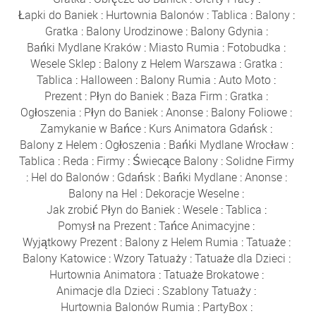
Łapki do Baniek
:
Hurtownia Balonów
:
Tablica
:
Balony
:
Gratka
:
Balony Urodzinowe
:
Balony Gdynia
:
Bańki Mydlane Kraków
:
Miasto Rumia
:
Fotobudka
:
Wesele Sklep
:
Balony z Helem Warszawa
:
Gratka
:
Tablica
:
Halloween
:
Balony Rumia
:
Auto Moto
:
Prezent
:
Płyn do Baniek
:
Baza Firm
:
Gratka
:
Ogłoszenia
:
Płyn do Baniek
:
Anonse
:
Balony Foliowe
:
Zamykanie w Bańce
:
Kurs Animatora Gdańsk
:
Balony z Helem
:
Ogłoszenia
:
Bańki Mydlane Wrocław
:
Tablica
:
Reda
:
Firmy
:
Świecące Balony
:
Solidne Firmy
:
Hel do Balonów
:
Gdańsk
:
Bańki Mydlane
:
Anonse
:
Balony na Hel
:
Dekoracje Weselne
:
Jak zrobić Płyn do Baniek
:
Wesele
:
Tablica
:
Pomysł na Prezent
:
Tańce Animacyjne
:
Wyjątkowy Prezent
:
Balony z Helem Rumia
:
Tatuaże
:
Balony Katowice
:
Wzory Tatuaży
:
Tatuaże dla Dzieci
:
Hurtownia Animatora
:
Tatuaże Brokatowe
:
Animacje dla Dzieci
:
Szablony Tatuaży
:
Hurtownia Balonów Rumia
:
PartyBox
: