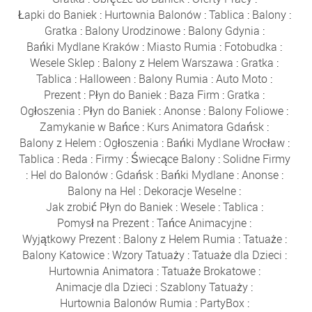
Łapki do Baniek
:
Hurtownia Balonów
:
Tablica
:
Balony
:
Gratka
:
Balony Urodzinowe
:
Balony Gdynia
:
Bańki Mydlane Kraków
:
Miasto Rumia
:
Fotobudka
:
Wesele Sklep
:
Balony z Helem Warszawa
:
Gratka
:
Tablica
:
Halloween
:
Balony Rumia
:
Auto Moto
:
Prezent
:
Płyn do Baniek
:
Baza Firm
:
Gratka
:
Ogłoszenia
:
Płyn do Baniek
:
Anonse
:
Balony Foliowe
:
Zamykanie w Bańce
:
Kurs Animatora Gdańsk
:
Balony z Helem
:
Ogłoszenia
:
Bańki Mydlane Wrocław
:
Tablica
:
Reda
:
Firmy
:
Świecące Balony
:
Solidne Firmy
:
Hel do Balonów
:
Gdańsk
:
Bańki Mydlane
:
Anonse
:
Balony na Hel
:
Dekoracje Weselne
:
Jak zrobić Płyn do Baniek
:
Wesele
:
Tablica
:
Pomysł na Prezent
:
Tańce Animacyjne
:
Wyjątkowy Prezent
:
Balony z Helem Rumia
:
Tatuaże
:
Balony Katowice
:
Wzory Tatuaży
:
Tatuaże dla Dzieci
:
Hurtownia Animatora
:
Tatuaże Brokatowe
:
Animacje dla Dzieci
:
Szablony Tatuaży
:
Hurtownia Balonów Rumia
:
PartyBox
: