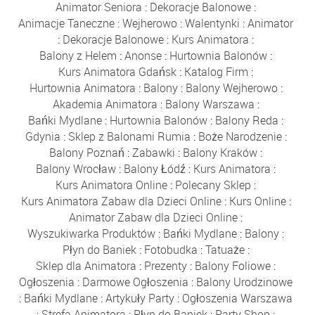
Animator Seniora
:
Dekoracje Balonowe
:
Animacje Taneczne
:
Wejherowo
:
Walentynki
:
Animator
:
Dekoracje Balonowe
:
Kurs Animatora
:
Balony z Helem
:
Anonse
:
Hurtownia Balonów
:
Kurs Animatora Gdańsk
:
Katalog Firm
:
Hurtownia Animatora
:
Balony
:
Balony Wejherowo
:
Akademia Animatora
:
Balony Warszawa
:
Bańki Mydlane
:
Hurtownia Balonów
:
Balony Reda
:
Gdynia
:
Sklep z Balonami Rumia
:
Boże Narodzenie
:
Balony Poznań
:
Zabawki
:
Balony Kraków
:
Balony Wrocław
:
Balony Łódź
:
Kurs Animatora
:
Kurs Animatora Online
:
Polecany Sklep
:
Kurs Animatora Zabaw dla Dzieci Online
:
Kurs Online
:
Animator Zabaw dla Dzieci Online
:
Wyszukiwarka Produktów
:
Bańki Mydlane
:
Balony
:
Płyn do Baniek
:
Fotobudka
:
Tatuaże
:
Sklep dla Animatora
:
Prezenty
:
Balony Foliowe
:
Ogłoszenia
:
Darmowe Ogłoszenia
:
Balony Urodzinowe
:
Bańki Mydlane
:
Artykuły Party
:
Ogłoszenia Warszawa
:
Strefa Animatora
:
Płyn do Baniek
:
Party Shop
: