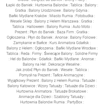
Łapki do Baniek
:
Hurtownia Balonów
:
Tablica
:
Balony
:
Gratka
:
Balony Urodzinowe
:
Balony Gdynia
:
Bańki Mydlane Kraków
:
Miasto Rumia
:
Fotobudka
:
Wesele Sklep
:
Balony z Helem Warszawa
:
Gratka
:
Tablica
:
Halloween
:
Balony Rumia
:
Auto Moto
:
Prezent
:
Płyn do Baniek
:
Baza Firm
:
Gratka
:
Ogłoszenia
:
Płyn do Baniek
:
Anonse
:
Balony Foliowe
:
Zamykanie w Bańce
:
Kurs Animatora Gdańsk
:
Balony z Helem
:
Ogłoszenia
:
Bańki Mydlane Wrocław
:
Tablica
:
Reda
:
Firmy
:
Świecące Balony
:
Solidne Firmy
:
Hel do Balonów
:
Gdańsk
:
Bańki Mydlane
:
Anonse
:
Balony na Hel
:
Dekoracje Weselne
:
Jak zrobić Płyn do Baniek
:
Wesele
:
Tablica
:
Pomysł na Prezent
:
Tańce Animacyjne
:
Wyjątkowy Prezent
:
Balony z Helem Rumia
:
Tatuaże
:
Balony Katowice
:
Wzory Tatuaży
:
Tatuaże dla Dzieci
:
Hurtownia Animatora
:
Tatuaże Brokatowe
:
Animacje dla Dzieci
:
Szablony Tatuaży
:
Hurtownia Balonów Rumia
:
PartyBox
: