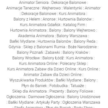
Animator Seniora
:
Dekoracje Balonowe
:
Animacje Taneczne
:
Wejherowo
:
Walentynki
:
Animator
:
Dekoracje Balonowe
:
Kurs Animatora
:
Balony z Helem
:
Anonse
:
Hurtownia Balonów
:
Kurs Animatora Gdańsk
:
Katalog Firm
:
Hurtownia Animatora
:
Balony
:
Balony Wejherowo
:
Akademia Animatora
:
Balony Warszawa
:
Bańki Mydlane
:
Hurtownia Balonów
:
Balony Reda
:
Gdynia
:
Sklep z Balonami Rumia
:
Boże Narodzenie
:
Balony Poznań
:
Zabawki
:
Balony Kraków
:
Balony Wrocław
:
Balony Łódź
:
Kurs Animatora
:
Kurs Animatora Online
:
Polecany Sklep
:
Kurs Animatora Zabaw dla Dzieci Online
:
Kurs Online
:
Animator Zabaw dla Dzieci Online
:
Wyszukiwarka Produktów
:
Bańki Mydlane
:
Balony
:
Płyn do Baniek
:
Fotobudka
:
Tatuaże
:
Sklep dla Animatora
:
Prezenty
:
Balony Foliowe
:
Ogłoszenia
:
Darmowe Ogłoszenia
:
Balony Urodzinowe
:
Bańki Mydlane
:
Artykuły Party
:
Ogłoszenia Warszawa
:
Strefa Animatora
:
Płyn do Baniek
:
Party Shop
: