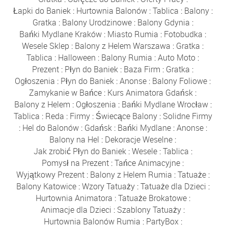
Łapki do Baniek
:
Hurtownia Balonów
:
Tablica
:
Balony
:
Gratka
:
Balony Urodzinowe
:
Balony Gdynia
:
Bańki Mydlane Kraków
:
Miasto Rumia
:
Fotobudka
:
Wesele Sklep
:
Balony z Helem Warszawa
:
Gratka
:
Tablica
:
Halloween
:
Balony Rumia
:
Auto Moto
:
Prezent
:
Płyn do Baniek
:
Baza Firm
:
Gratka
:
Ogłoszenia
:
Płyn do Baniek
:
Anonse
:
Balony Foliowe
:
Zamykanie w Bańce
:
Kurs Animatora Gdańsk
:
Balony z Helem
:
Ogłoszenia
:
Bańki Mydlane Wrocław
:
Tablica
:
Reda
:
Firmy
:
Świecące Balony
:
Solidne Firmy
:
Hel do Balonów
:
Gdańsk
:
Bańki Mydlane
:
Anonse
:
Balony na Hel
:
Dekoracje Weselne
:
Jak zrobić Płyn do Baniek
:
Wesele
:
Tablica
:
Pomysł na Prezent
:
Tańce Animacyjne
:
Wyjątkowy Prezent
:
Balony z Helem Rumia
:
Tatuaże
:
Balony Katowice
:
Wzory Tatuaży
:
Tatuaże dla Dzieci
:
Hurtownia Animatora
:
Tatuaże Brokatowe
:
Animacje dla Dzieci
:
Szablony Tatuaży
:
Hurtownia Balonów Rumia
:
PartyBox
: