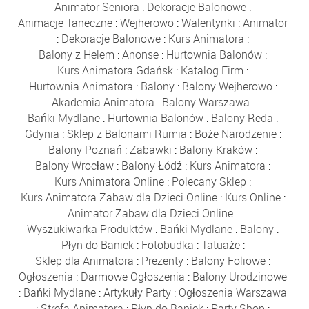
Animator Seniora
:
Dekoracje Balonowe
:
Animacje Taneczne
:
Wejherowo
:
Walentynki
:
Animator
:
Dekoracje Balonowe
:
Kurs Animatora
:
Balony z Helem
:
Anonse
:
Hurtownia Balonów
:
Kurs Animatora Gdańsk
:
Katalog Firm
:
Hurtownia Animatora
:
Balony
:
Balony Wejherowo
:
Akademia Animatora
:
Balony Warszawa
:
Bańki Mydlane
:
Hurtownia Balonów
:
Balony Reda
:
Gdynia
:
Sklep z Balonami Rumia
:
Boże Narodzenie
:
Balony Poznań
:
Zabawki
:
Balony Kraków
:
Balony Wrocław
:
Balony Łódź
:
Kurs Animatora
:
Kurs Animatora Online
:
Polecany Sklep
:
Kurs Animatora Zabaw dla Dzieci Online
:
Kurs Online
:
Animator Zabaw dla Dzieci Online
:
Wyszukiwarka Produktów
:
Bańki Mydlane
:
Balony
:
Płyn do Baniek
:
Fotobudka
:
Tatuaże
:
Sklep dla Animatora
:
Prezenty
:
Balony Foliowe
:
Ogłoszenia
:
Darmowe Ogłoszenia
:
Balony Urodzinowe
:
Bańki Mydlane
:
Artykuły Party
:
Ogłoszenia Warszawa
:
Strefa Animatora
:
Płyn do Baniek
:
Party Shop
: