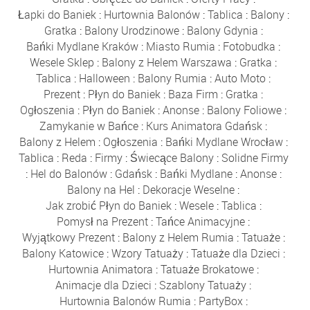
Łapki do Baniek
:
Hurtownia Balonów
:
Tablica
:
Balony
:
Gratka
:
Balony Urodzinowe
:
Balony Gdynia
:
Bańki Mydlane Kraków
:
Miasto Rumia
:
Fotobudka
:
Wesele Sklep
:
Balony z Helem Warszawa
:
Gratka
:
Tablica
:
Halloween
:
Balony Rumia
:
Auto Moto
:
Prezent
:
Płyn do Baniek
:
Baza Firm
:
Gratka
:
Ogłoszenia
:
Płyn do Baniek
:
Anonse
:
Balony Foliowe
:
Zamykanie w Bańce
:
Kurs Animatora Gdańsk
:
Balony z Helem
:
Ogłoszenia
:
Bańki Mydlane Wrocław
:
Tablica
:
Reda
:
Firmy
:
Świecące Balony
:
Solidne Firmy
:
Hel do Balonów
:
Gdańsk
:
Bańki Mydlane
:
Anonse
:
Balony na Hel
:
Dekoracje Weselne
:
Jak zrobić Płyn do Baniek
:
Wesele
:
Tablica
:
Pomysł na Prezent
:
Tańce Animacyjne
:
Wyjątkowy Prezent
:
Balony z Helem Rumia
:
Tatuaże
:
Balony Katowice
:
Wzory Tatuaży
:
Tatuaże dla Dzieci
:
Hurtownia Animatora
:
Tatuaże Brokatowe
:
Animacje dla Dzieci
:
Szablony Tatuaży
:
Hurtownia Balonów Rumia
:
PartyBox
: