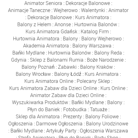
Animator Seniora
:
Dekoracje Balonowe
:
Animacje Taneczne
:
Wejherowo
:
Walentynki
:
Animator
:
Dekoracje Balonowe
:
Kurs Animatora
:
Balony z Helem
:
Anonse
:
Hurtownia Balonów
:
Kurs Animatora Gdańsk
:
Katalog Firm
:
Hurtownia Animatora
:
Balony
:
Balony Wejherowo
:
Akademia Animatora
:
Balony Warszawa
:
Bańki Mydlane
:
Hurtownia Balonów
:
Balony Reda
:
Gdynia
:
Sklep z Balonami Rumia
:
Boże Narodzenie
:
Balony Poznań
:
Zabawki
:
Balony Kraków
:
Balony Wrocław
:
Balony Łódź
:
Kurs Animatora
:
Kurs Animatora Online
:
Polecany Sklep
:
Kurs Animatora Zabaw dla Dzieci Online
:
Kurs Online
:
Animator Zabaw dla Dzieci Online
:
Wyszukiwarka Produktów
:
Bańki Mydlane
:
Balony
:
Płyn do Baniek
:
Fotobudka
:
Tatuaże
:
Sklep dla Animatora
:
Prezenty
:
Balony Foliowe
:
Ogłoszenia
:
Darmowe Ogłoszenia
:
Balony Urodzinowe
:
Bańki Mydlane
:
Artykuły Party
:
Ogłoszenia Warszawa
:
Strefa Animatora
:
Płyn do Baniek
:
Party Shop
: