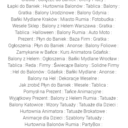
Łapki do Baniek
:
Hurtownia Balonów
:
Tablica
:
Balony
:
Gratka
:
Balony Urodzinowe
:
Balony Gdynia
:
Bańki Mydlane Kraków
:
Miasto Rumia
:
Fotobudka
:
Wesele Sklep
:
Balony z Helem Warszawa
:
Gratka
:
Tablica
:
Halloween
:
Balony Rumia
:
Auto Moto
:
Prezent
:
Płyn do Baniek
:
Baza Firm
:
Gratka
:
Ogłoszenia
:
Płyn do Baniek
:
Anonse
:
Balony Foliowe
:
Zamykanie w Bańce
:
Kurs Animatora Gdańsk
:
Balony z Helem
:
Ogłoszenia
:
Bańki Mydlane Wrocław
:
Tablica
:
Reda
:
Firmy
:
Świecące Balony
:
Solidne Firmy
:
Hel do Balonów
:
Gdańsk
:
Bańki Mydlane
:
Anonse
:
Balony na Hel
:
Dekoracje Weselne
:
Jak zrobić Płyn do Baniek
:
Wesele
:
Tablica
:
Pomysł na Prezent
:
Tańce Animacyjne
:
Wyjątkowy Prezent
:
Balony z Helem Rumia
:
Tatuaże
:
Balony Katowice
:
Wzory Tatuaży
:
Tatuaże dla Dzieci
:
Hurtownia Animatora
:
Tatuaże Brokatowe
:
Animacje dla Dzieci
:
Szablony Tatuaży
:
Hurtownia Balonów Rumia
:
PartyBox
: