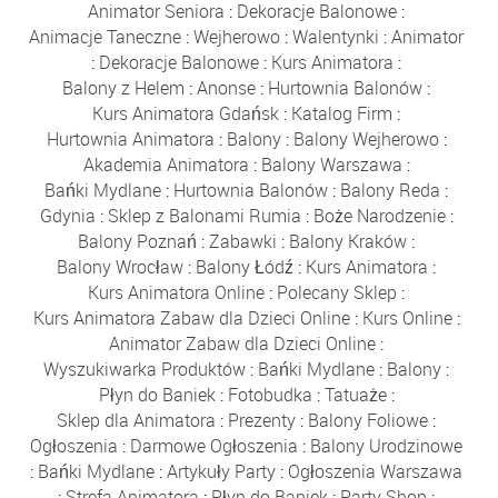
Animator Seniora
:
Dekoracje Balonowe
:
Animacje Taneczne
:
Wejherowo
:
Walentynki
:
Animator
:
Dekoracje Balonowe
:
Kurs Animatora
:
Balony z Helem
:
Anonse
:
Hurtownia Balonów
:
Kurs Animatora Gdańsk
:
Katalog Firm
:
Hurtownia Animatora
:
Balony
:
Balony Wejherowo
:
Akademia Animatora
:
Balony Warszawa
:
Bańki Mydlane
:
Hurtownia Balonów
:
Balony Reda
:
Gdynia
:
Sklep z Balonami Rumia
:
Boże Narodzenie
:
Balony Poznań
:
Zabawki
:
Balony Kraków
:
Balony Wrocław
:
Balony Łódź
:
Kurs Animatora
:
Kurs Animatora Online
:
Polecany Sklep
:
Kurs Animatora Zabaw dla Dzieci Online
:
Kurs Online
:
Animator Zabaw dla Dzieci Online
:
Wyszukiwarka Produktów
:
Bańki Mydlane
:
Balony
:
Płyn do Baniek
:
Fotobudka
:
Tatuaże
:
Sklep dla Animatora
:
Prezenty
:
Balony Foliowe
:
Ogłoszenia
:
Darmowe Ogłoszenia
:
Balony Urodzinowe
:
Bańki Mydlane
:
Artykuły Party
:
Ogłoszenia Warszawa
:
Strefa Animatora
:
Płyn do Baniek
:
Party Shop
: