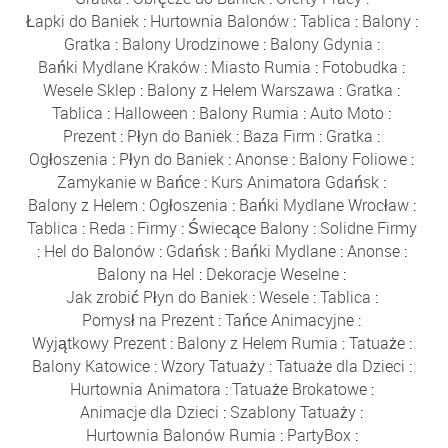
Łapki do Baniek
:
Hurtownia Balonów
:
Tablica
:
Balony
:
Gratka
:
Balony Urodzinowe
:
Balony Gdynia
:
Bańki Mydlane Kraków
:
Miasto Rumia
:
Fotobudka
:
Wesele Sklep
:
Balony z Helem Warszawa
:
Gratka
:
Tablica
:
Halloween
:
Balony Rumia
:
Auto Moto
:
Prezent
:
Płyn do Baniek
:
Baza Firm
:
Gratka
:
Ogłoszenia
:
Płyn do Baniek
:
Anonse
:
Balony Foliowe
:
Zamykanie w Bańce
:
Kurs Animatora Gdańsk
:
Balony z Helem
:
Ogłoszenia
:
Bańki Mydlane Wrocław
:
Tablica
:
Reda
:
Firmy
:
Świecące Balony
:
Solidne Firmy
:
Hel do Balonów
:
Gdańsk
:
Bańki Mydlane
:
Anonse
:
Balony na Hel
:
Dekoracje Weselne
:
Jak zrobić Płyn do Baniek
:
Wesele
:
Tablica
:
Pomysł na Prezent
:
Tańce Animacyjne
:
Wyjątkowy Prezent
:
Balony z Helem Rumia
:
Tatuaże
:
Balony Katowice
:
Wzory Tatuaży
:
Tatuaże dla Dzieci
:
Hurtownia Animatora
:
Tatuaże Brokatowe
:
Animacje dla Dzieci
:
Szablony Tatuaży
:
Hurtownia Balonów Rumia
:
PartyBox
: