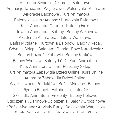
Animator Seniora
:
Dekoracje Balonowe
:
Animacje Taneczne
:
Wejherowo
:
Walentynki
:
Animator
:
Dekoracje Balonowe
:
Kurs Animatora
:
Balony z Helem
:
Anonse
:
Hurtownia Balonów
:
Kurs Animatora Gdańsk
:
Katalog Firm
:
Hurtownia Animatora
:
Balony
:
Balony Wejherowo
:
Akademia Animatora
:
Balony Warszawa
:
Bańki Mydlane
:
Hurtownia Balonów
:
Balony Reda
:
Gdynia
:
Sklep z Balonami Rumia
:
Boże Narodzenie
:
Balony Poznań
:
Zabawki
:
Balony Kraków
:
Balony Wrocław
:
Balony Łódź
:
Kurs Animatora
:
Kurs Animatora Online
:
Polecany Sklep
:
Kurs Animatora Zabaw dla Dzieci Online
:
Kurs Online
:
Animator Zabaw dla Dzieci Online
:
Wyszukiwarka Produktów
:
Bańki Mydlane
:
Balony
:
Płyn do Baniek
:
Fotobudka
:
Tatuaże
:
Sklep dla Animatora
:
Prezenty
:
Balony Foliowe
:
Ogłoszenia
:
Darmowe Ogłoszenia
:
Balony Urodzinowe
:
Bańki Mydlane
:
Artykuły Party
:
Ogłoszenia Warszawa
:
Strefa Animatora
:
Płyn do Baniek
:
Party Shop
: