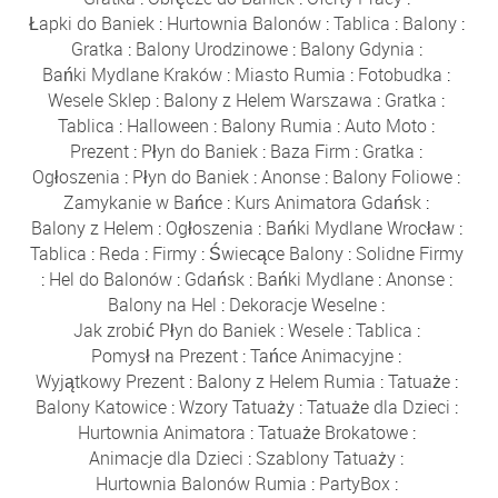
Łapki do Baniek
:
Hurtownia Balonów
:
Tablica
:
Balony
:
Gratka
:
Balony Urodzinowe
:
Balony Gdynia
:
Bańki Mydlane Kraków
:
Miasto Rumia
:
Fotobudka
:
Wesele Sklep
:
Balony z Helem Warszawa
:
Gratka
:
Tablica
:
Halloween
:
Balony Rumia
:
Auto Moto
:
Prezent
:
Płyn do Baniek
:
Baza Firm
:
Gratka
:
Ogłoszenia
:
Płyn do Baniek
:
Anonse
:
Balony Foliowe
:
Zamykanie w Bańce
:
Kurs Animatora Gdańsk
:
Balony z Helem
:
Ogłoszenia
:
Bańki Mydlane Wrocław
:
Tablica
:
Reda
:
Firmy
:
Świecące Balony
:
Solidne Firmy
:
Hel do Balonów
:
Gdańsk
:
Bańki Mydlane
:
Anonse
:
Balony na Hel
:
Dekoracje Weselne
:
Jak zrobić Płyn do Baniek
:
Wesele
:
Tablica
:
Pomysł na Prezent
:
Tańce Animacyjne
:
Wyjątkowy Prezent
:
Balony z Helem Rumia
:
Tatuaże
:
Balony Katowice
:
Wzory Tatuaży
:
Tatuaże dla Dzieci
:
Hurtownia Animatora
:
Tatuaże Brokatowe
:
Animacje dla Dzieci
:
Szablony Tatuaży
:
Hurtownia Balonów Rumia
:
PartyBox
: