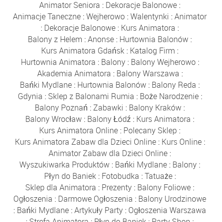
Animator Seniora
:
Dekoracje Balonowe
:
Animacje Taneczne
:
Wejherowo
:
Walentynki
:
Animator
:
Dekoracje Balonowe
:
Kurs Animatora
:
Balony z Helem
:
Anonse
:
Hurtownia Balonów
:
Kurs Animatora Gdańsk
:
Katalog Firm
:
Hurtownia Animatora
:
Balony
:
Balony Wejherowo
:
Akademia Animatora
:
Balony Warszawa
:
Bańki Mydlane
:
Hurtownia Balonów
:
Balony Reda
:
Gdynia
:
Sklep z Balonami Rumia
:
Boże Narodzenie
:
Balony Poznań
:
Zabawki
:
Balony Kraków
:
Balony Wrocław
:
Balony Łódź
:
Kurs Animatora
:
Kurs Animatora Online
:
Polecany Sklep
:
Kurs Animatora Zabaw dla Dzieci Online
:
Kurs Online
:
Animator Zabaw dla Dzieci Online
:
Wyszukiwarka Produktów
:
Bańki Mydlane
:
Balony
:
Płyn do Baniek
:
Fotobudka
:
Tatuaże
:
Sklep dla Animatora
:
Prezenty
:
Balony Foliowe
:
Ogłoszenia
:
Darmowe Ogłoszenia
:
Balony Urodzinowe
:
Bańki Mydlane
:
Artykuły Party
:
Ogłoszenia Warszawa
:
Strefa Animatora
:
Płyn do Baniek
:
Party Shop
: