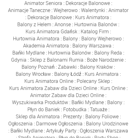
Animator Seniora
:
Dekoracje Balonowe
:
Animacje Taneczne
:
Wejherowo
:
Walentynki
:
Animator
:
Dekoracje Balonowe
:
Kurs Animatora
:
Balony z Helem
:
Anonse
:
Hurtownia Balonów
:
Kurs Animatora Gdańsk
:
Katalog Firm
:
Hurtownia Animatora
:
Balony
:
Balony Wejherowo
:
Akademia Animatora
:
Balony Warszawa
:
Bańki Mydlane
:
Hurtownia Balonów
:
Balony Reda
:
Gdynia
:
Sklep z Balonami Rumia
:
Boże Narodzenie
:
Balony Poznań
:
Zabawki
:
Balony Kraków
:
Balony Wrocław
:
Balony Łódź
:
Kurs Animatora
:
Kurs Animatora Online
:
Polecany Sklep
:
Kurs Animatora Zabaw dla Dzieci Online
:
Kurs Online
:
Animator Zabaw dla Dzieci Online
:
Wyszukiwarka Produktów
:
Bańki Mydlane
:
Balony
:
Płyn do Baniek
:
Fotobudka
:
Tatuaże
:
Sklep dla Animatora
:
Prezenty
:
Balony Foliowe
:
Ogłoszenia
:
Darmowe Ogłoszenia
:
Balony Urodzinowe
:
Bańki Mydlane
:
Artykuły Party
:
Ogłoszenia Warszawa
:
Strefa Animatora
:
Płyn do Baniek
:
Party Shop
: