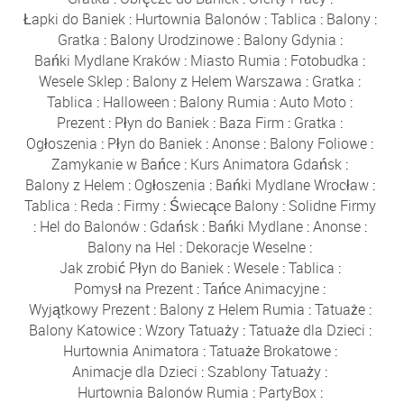
Łapki do Baniek
:
Hurtownia Balonów
:
Tablica
:
Balony
:
Gratka
:
Balony Urodzinowe
:
Balony Gdynia
:
Bańki Mydlane Kraków
:
Miasto Rumia
:
Fotobudka
:
Wesele Sklep
:
Balony z Helem Warszawa
:
Gratka
:
Tablica
:
Halloween
:
Balony Rumia
:
Auto Moto
:
Prezent
:
Płyn do Baniek
:
Baza Firm
:
Gratka
:
Ogłoszenia
:
Płyn do Baniek
:
Anonse
:
Balony Foliowe
:
Zamykanie w Bańce
:
Kurs Animatora Gdańsk
:
Balony z Helem
:
Ogłoszenia
:
Bańki Mydlane Wrocław
:
Tablica
:
Reda
:
Firmy
:
Świecące Balony
:
Solidne Firmy
:
Hel do Balonów
:
Gdańsk
:
Bańki Mydlane
:
Anonse
:
Balony na Hel
:
Dekoracje Weselne
:
Jak zrobić Płyn do Baniek
:
Wesele
:
Tablica
:
Pomysł na Prezent
:
Tańce Animacyjne
:
Wyjątkowy Prezent
:
Balony z Helem Rumia
:
Tatuaże
:
Balony Katowice
:
Wzory Tatuaży
:
Tatuaże dla Dzieci
:
Hurtownia Animatora
:
Tatuaże Brokatowe
:
Animacje dla Dzieci
:
Szablony Tatuaży
:
Hurtownia Balonów Rumia
:
PartyBox
: