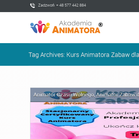
Zadzwoń + 48 577 442 884
Tag Archives: Kurs Animatora Zabaw dla
Animator Czasu Wolnego
,
Animator Zabaw d