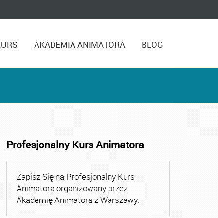
KURS
AKADEMIA ANIMATORA
BLOG
Profesjonalny Kurs Animatora
,
Kurs Animatora Czasu Wolnego Warszawa
,
Kurs Animato
Zapisz Się na Profesjonalny Kurs
Animatora organizowany przez
Akademię Animatora z Warszawy.