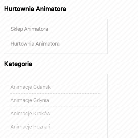
Hurtownia Animatora
Sklep Animatora
Hurtownia Animatora
Kategorie
Animacje Gdańsk
Animacje Gdynia
Animacje Kraków
Animacje Poznań