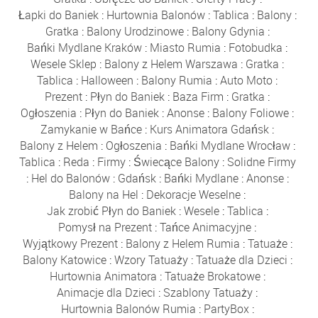
Łapki do Baniek
:
Hurtownia Balonów
:
Tablica
:
Balony
:
Gratka
:
Balony Urodzinowe
:
Balony Gdynia
:
Bańki Mydlane Kraków
:
Miasto Rumia
:
Fotobudka
:
Wesele Sklep
:
Balony z Helem Warszawa
:
Gratka
:
Tablica
:
Halloween
:
Balony Rumia
:
Auto Moto
:
Prezent
:
Płyn do Baniek
:
Baza Firm
:
Gratka
:
Ogłoszenia
:
Płyn do Baniek
:
Anonse
:
Balony Foliowe
:
Zamykanie w Bańce
:
Kurs Animatora Gdańsk
:
Balony z Helem
:
Ogłoszenia
:
Bańki Mydlane Wrocław
:
Tablica
:
Reda
:
Firmy
:
Świecące Balony
:
Solidne Firmy
:
Hel do Balonów
:
Gdańsk
:
Bańki Mydlane
:
Anonse
:
Balony na Hel
:
Dekoracje Weselne
:
Jak zrobić Płyn do Baniek
:
Wesele
:
Tablica
:
Pomysł na Prezent
:
Tańce Animacyjne
:
Wyjątkowy Prezent
:
Balony z Helem Rumia
:
Tatuaże
:
Balony Katowice
:
Wzory Tatuaży
:
Tatuaże dla Dzieci
:
Hurtownia Animatora
:
Tatuaże Brokatowe
:
Animacje dla Dzieci
:
Szablony Tatuaży
:
Hurtownia Balonów Rumia
:
PartyBox
: