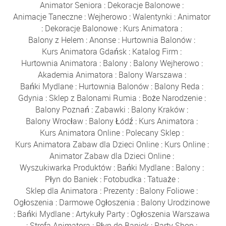
Animator Seniora
:
Dekoracje Balonowe
:
Animacje Taneczne
:
Wejherowo
:
Walentynki
:
Animator
:
Dekoracje Balonowe
:
Kurs Animatora
:
Balony z Helem
:
Anonse
:
Hurtownia Balonów
:
Kurs Animatora Gdańsk
:
Katalog Firm
:
Hurtownia Animatora
:
Balony
:
Balony Wejherowo
:
Akademia Animatora
:
Balony Warszawa
:
Bańki Mydlane
:
Hurtownia Balonów
:
Balony Reda
:
Gdynia
:
Sklep z Balonami Rumia
:
Boże Narodzenie
:
Balony Poznań
:
Zabawki
:
Balony Kraków
:
Balony Wrocław
:
Balony Łódź
:
Kurs Animatora
:
Kurs Animatora Online
:
Polecany Sklep
:
Kurs Animatora Zabaw dla Dzieci Online
:
Kurs Online
:
Animator Zabaw dla Dzieci Online
:
Wyszukiwarka Produktów
:
Bańki Mydlane
:
Balony
:
Płyn do Baniek
:
Fotobudka
:
Tatuaże
:
Sklep dla Animatora
:
Prezenty
:
Balony Foliowe
:
Ogłoszenia
:
Darmowe Ogłoszenia
:
Balony Urodzinowe
:
Bańki Mydlane
:
Artykuły Party
:
Ogłoszenia Warszawa
:
Strefa Animatora
:
Płyn do Baniek
:
Party Shop
: