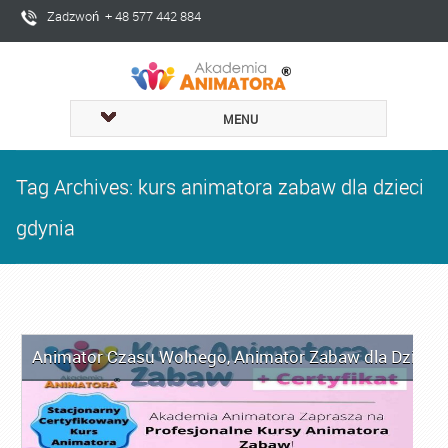
Zadzwoń + 48 577 442 884
MENU
Tag Archives: kurs animatora zabaw dla dzieci
gdynia
Animator Czasu Wolnego
,
Animator Zabaw dla Dzieci
,