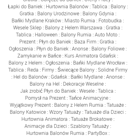
Łapki do Baniek
:
Hurtownia Balonów
:
Tablica
:
Balony
:
Gratka
:
Balony Urodzinowe
:
Balony Gdynia
:
Bańki Mydlane Kraków
:
Miasto Rumia
:
Fotobudka
:
Wesele Sklep
:
Balony z Helem Warszawa
:
Gratka
:
Tablica
:
Halloween
:
Balony Rumia
:
Auto Moto
:
Prezent
:
Płyn do Baniek
:
Baza Firm
:
Gratka
:
Ogłoszenia
:
Płyn do Baniek
:
Anonse
:
Balony Foliowe
:
Zamykanie w Bańce
:
Kurs Animatora Gdańsk
:
Balony z Helem
:
Ogłoszenia
:
Bańki Mydlane Wrocław
:
Tablica
:
Reda
:
Firmy
:
Świecące Balony
:
Solidne Firmy
:
Hel do Balonów
:
Gdańsk
:
Bańki Mydlane
:
Anonse
:
Balony na Hel
:
Dekoracje Weselne
:
Jak zrobić Płyn do Baniek
:
Wesele
:
Tablica
:
Pomysł na Prezent
:
Tańce Animacyjne
:
Wyjątkowy Prezent
:
Balony z Helem Rumia
:
Tatuaże
:
Balony Katowice
:
Wzory Tatuaży
:
Tatuaże dla Dzieci
:
Hurtownia Animatora
:
Tatuaże Brokatowe
:
Animacje dla Dzieci
:
Szablony Tatuaży
:
Hurtownia Balonów Rumia
:
PartyBox
: