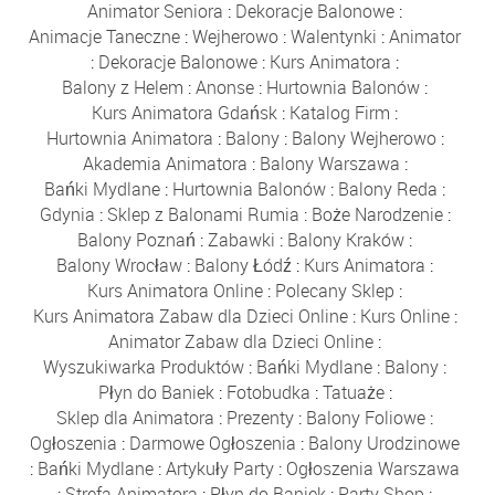
Animator Seniora
:
Dekoracje Balonowe
:
Animacje Taneczne
:
Wejherowo
:
Walentynki
:
Animator
:
Dekoracje Balonowe
:
Kurs Animatora
:
Balony z Helem
:
Anonse
:
Hurtownia Balonów
:
Kurs Animatora Gdańsk
:
Katalog Firm
:
Hurtownia Animatora
:
Balony
:
Balony Wejherowo
:
Akademia Animatora
:
Balony Warszawa
:
Bańki Mydlane
:
Hurtownia Balonów
:
Balony Reda
:
Gdynia
:
Sklep z Balonami Rumia
:
Boże Narodzenie
:
Balony Poznań
:
Zabawki
:
Balony Kraków
:
Balony Wrocław
:
Balony Łódź
:
Kurs Animatora
:
Kurs Animatora Online
:
Polecany Sklep
:
Kurs Animatora Zabaw dla Dzieci Online
:
Kurs Online
:
Animator Zabaw dla Dzieci Online
:
Wyszukiwarka Produktów
:
Bańki Mydlane
:
Balony
:
Płyn do Baniek
:
Fotobudka
:
Tatuaże
:
Sklep dla Animatora
:
Prezenty
:
Balony Foliowe
:
Ogłoszenia
:
Darmowe Ogłoszenia
:
Balony Urodzinowe
:
Bańki Mydlane
:
Artykuły Party
:
Ogłoszenia Warszawa
:
Strefa Animatora
:
Płyn do Baniek
:
Party Shop
: