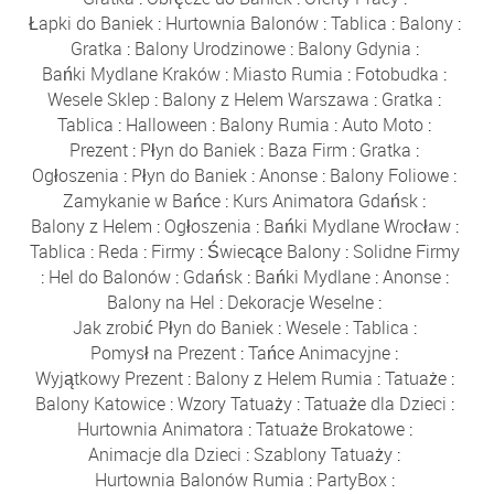
Łapki do Baniek
:
Hurtownia Balonów
:
Tablica
:
Balony
:
Gratka
:
Balony Urodzinowe
:
Balony Gdynia
:
Bańki Mydlane Kraków
:
Miasto Rumia
:
Fotobudka
:
Wesele Sklep
:
Balony z Helem Warszawa
:
Gratka
:
Tablica
:
Halloween
:
Balony Rumia
:
Auto Moto
:
Prezent
:
Płyn do Baniek
:
Baza Firm
:
Gratka
:
Ogłoszenia
:
Płyn do Baniek
:
Anonse
:
Balony Foliowe
:
Zamykanie w Bańce
:
Kurs Animatora Gdańsk
:
Balony z Helem
:
Ogłoszenia
:
Bańki Mydlane Wrocław
:
Tablica
:
Reda
:
Firmy
:
Świecące Balony
:
Solidne Firmy
:
Hel do Balonów
:
Gdańsk
:
Bańki Mydlane
:
Anonse
:
Balony na Hel
:
Dekoracje Weselne
:
Jak zrobić Płyn do Baniek
:
Wesele
:
Tablica
:
Pomysł na Prezent
:
Tańce Animacyjne
:
Wyjątkowy Prezent
:
Balony z Helem Rumia
:
Tatuaże
:
Balony Katowice
:
Wzory Tatuaży
:
Tatuaże dla Dzieci
:
Hurtownia Animatora
:
Tatuaże Brokatowe
:
Animacje dla Dzieci
:
Szablony Tatuaży
:
Hurtownia Balonów Rumia
:
PartyBox
: