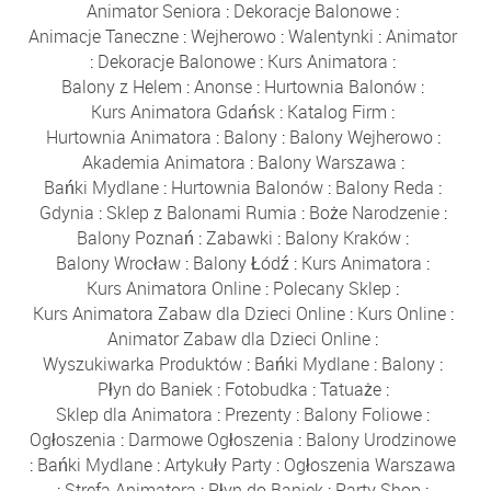
Animator Seniora
:
Dekoracje Balonowe
:
Animacje Taneczne
:
Wejherowo
:
Walentynki
:
Animator
:
Dekoracje Balonowe
:
Kurs Animatora
:
Balony z Helem
:
Anonse
:
Hurtownia Balonów
:
Kurs Animatora Gdańsk
:
Katalog Firm
:
Hurtownia Animatora
:
Balony
:
Balony Wejherowo
:
Akademia Animatora
:
Balony Warszawa
:
Bańki Mydlane
:
Hurtownia Balonów
:
Balony Reda
:
Gdynia
:
Sklep z Balonami Rumia
:
Boże Narodzenie
:
Balony Poznań
:
Zabawki
:
Balony Kraków
:
Balony Wrocław
:
Balony Łódź
:
Kurs Animatora
:
Kurs Animatora Online
:
Polecany Sklep
:
Kurs Animatora Zabaw dla Dzieci Online
:
Kurs Online
:
Animator Zabaw dla Dzieci Online
:
Wyszukiwarka Produktów
:
Bańki Mydlane
:
Balony
:
Płyn do Baniek
:
Fotobudka
:
Tatuaże
:
Sklep dla Animatora
:
Prezenty
:
Balony Foliowe
:
Ogłoszenia
:
Darmowe Ogłoszenia
:
Balony Urodzinowe
:
Bańki Mydlane
:
Artykuły Party
:
Ogłoszenia Warszawa
:
Strefa Animatora
:
Płyn do Baniek
:
Party Shop
: