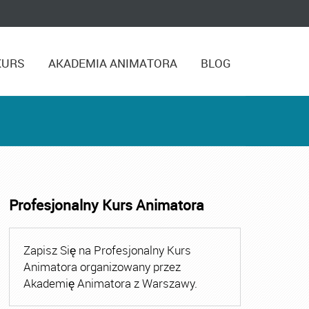
KURS
AKADEMIA ANIMATORA
BLOG
Profesjonalny Kurs Animatora
,
Kurs Animatora Czasu Wolnego Warszawa
,
Kurs Animato
Zapisz Się na Profesjonalny Kurs
Animatora organizowany przez
Akademię Animatora z Warszawy.