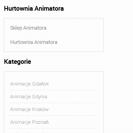
Hurtownia Animatora
Sklep Animatora
Hurtownia Animatora
Kategorie
Animacje Gdańsk
Animacje Gdynia
Animacje Kraków
Animacje Poznań