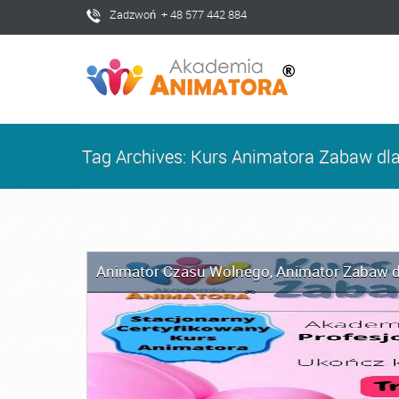
Zadzwoń + 48 577 442 884
Tag Archives: Kurs Animatora Zabaw dla
Animator Czasu Wolnego
,
Animator Zabaw d