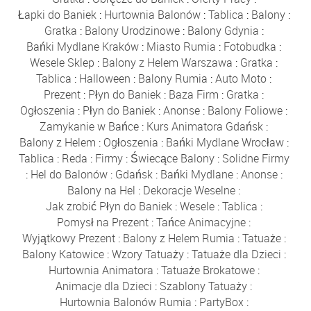
Łapki do Baniek
:
Hurtownia Balonów
:
Tablica
:
Balony
:
Gratka
:
Balony Urodzinowe
:
Balony Gdynia
:
Bańki Mydlane Kraków
:
Miasto Rumia
:
Fotobudka
:
Wesele Sklep
:
Balony z Helem Warszawa
:
Gratka
:
Tablica
:
Halloween
:
Balony Rumia
:
Auto Moto
:
Prezent
:
Płyn do Baniek
:
Baza Firm
:
Gratka
:
Ogłoszenia
:
Płyn do Baniek
:
Anonse
:
Balony Foliowe
:
Zamykanie w Bańce
:
Kurs Animatora Gdańsk
:
Balony z Helem
:
Ogłoszenia
:
Bańki Mydlane Wrocław
:
Tablica
:
Reda
:
Firmy
:
Świecące Balony
:
Solidne Firmy
:
Hel do Balonów
:
Gdańsk
:
Bańki Mydlane
:
Anonse
:
Balony na Hel
:
Dekoracje Weselne
:
Jak zrobić Płyn do Baniek
:
Wesele
:
Tablica
:
Pomysł na Prezent
:
Tańce Animacyjne
:
Wyjątkowy Prezent
:
Balony z Helem Rumia
:
Tatuaże
:
Balony Katowice
:
Wzory Tatuaży
:
Tatuaże dla Dzieci
:
Hurtownia Animatora
:
Tatuaże Brokatowe
:
Animacje dla Dzieci
:
Szablony Tatuaży
:
Hurtownia Balonów Rumia
:
PartyBox
: