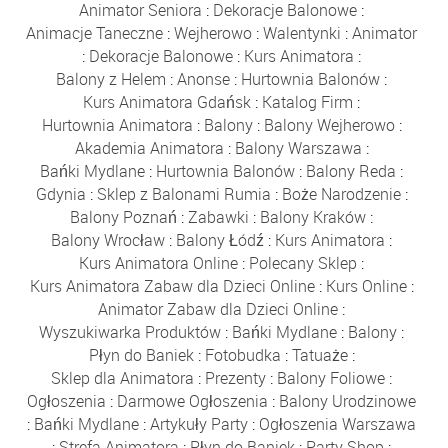
Animator Seniora
:
Dekoracje Balonowe
:
Animacje Taneczne
:
Wejherowo
:
Walentynki
:
Animator
:
Dekoracje Balonowe
:
Kurs Animatora
:
Balony z Helem
:
Anonse
:
Hurtownia Balonów
:
Kurs Animatora Gdańsk
:
Katalog Firm
:
Hurtownia Animatora
:
Balony
:
Balony Wejherowo
:
Akademia Animatora
:
Balony Warszawa
:
Bańki Mydlane
:
Hurtownia Balonów
:
Balony Reda
:
Gdynia
:
Sklep z Balonami Rumia
:
Boże Narodzenie
:
Balony Poznań
:
Zabawki
:
Balony Kraków
:
Balony Wrocław
:
Balony Łódź
:
Kurs Animatora
:
Kurs Animatora Online
:
Polecany Sklep
:
Kurs Animatora Zabaw dla Dzieci Online
:
Kurs Online
:
Animator Zabaw dla Dzieci Online
:
Wyszukiwarka Produktów
:
Bańki Mydlane
:
Balony
:
Płyn do Baniek
:
Fotobudka
:
Tatuaże
:
Sklep dla Animatora
:
Prezenty
:
Balony Foliowe
:
Ogłoszenia
:
Darmowe Ogłoszenia
:
Balony Urodzinowe
:
Bańki Mydlane
:
Artykuły Party
:
Ogłoszenia Warszawa
:
Strefa Animatora
:
Płyn do Baniek
:
Party Shop
: