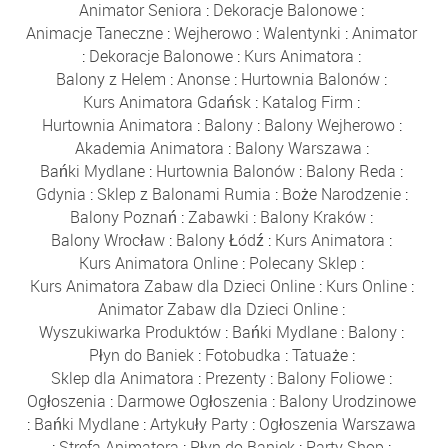
Animator Seniora
:
Dekoracje Balonowe
:
Animacje Taneczne
:
Wejherowo
:
Walentynki
:
Animator
:
Dekoracje Balonowe
:
Kurs Animatora
:
Balony z Helem
:
Anonse
:
Hurtownia Balonów
:
Kurs Animatora Gdańsk
:
Katalog Firm
:
Hurtownia Animatora
:
Balony
:
Balony Wejherowo
:
Akademia Animatora
:
Balony Warszawa
:
Bańki Mydlane
:
Hurtownia Balonów
:
Balony Reda
:
Gdynia
:
Sklep z Balonami Rumia
:
Boże Narodzenie
:
Balony Poznań
:
Zabawki
:
Balony Kraków
:
Balony Wrocław
:
Balony Łódź
:
Kurs Animatora
:
Kurs Animatora Online
:
Polecany Sklep
:
Kurs Animatora Zabaw dla Dzieci Online
:
Kurs Online
:
Animator Zabaw dla Dzieci Online
:
Wyszukiwarka Produktów
:
Bańki Mydlane
:
Balony
:
Płyn do Baniek
:
Fotobudka
:
Tatuaże
:
Sklep dla Animatora
:
Prezenty
:
Balony Foliowe
:
Ogłoszenia
:
Darmowe Ogłoszenia
:
Balony Urodzinowe
:
Bańki Mydlane
:
Artykuły Party
:
Ogłoszenia Warszawa
:
Strefa Animatora
:
Płyn do Baniek
:
Party Shop
: