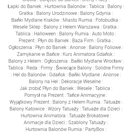
Łapki do Baniek
:
Hurtownia Balonów
:
Tablica
:
Balony
:
Gratka
:
Balony Urodzinowe
:
Balony Gdynia
:
Bańki Mydlane Kraków
:
Miasto Rumia
:
Fotobudka
:
Wesele Sklep
:
Balony z Helem Warszawa
:
Gratka
:
Tablica
:
Halloween
:
Balony Rumia
:
Auto Moto
:
Prezent
:
Płyn do Baniek
:
Baza Firm
:
Gratka
:
Ogłoszenia
:
Płyn do Baniek
:
Anonse
:
Balony Foliowe
:
Zamykanie w Bańce
:
Kurs Animatora Gdańsk
:
Balony z Helem
:
Ogłoszenia
:
Bańki Mydlane Wrocław
:
Tablica
:
Reda
:
Firmy
:
Świecące Balony
:
Solidne Firmy
:
Hel do Balonów
:
Gdańsk
:
Bańki Mydlane
:
Anonse
:
Balony na Hel
:
Dekoracje Weselne
:
Jak zrobić Płyn do Baniek
:
Wesele
:
Tablica
:
Pomysł na Prezent
:
Tańce Animacyjne
:
Wyjątkowy Prezent
:
Balony z Helem Rumia
:
Tatuaże
:
Balony Katowice
:
Wzory Tatuaży
:
Tatuaże dla Dzieci
:
Hurtownia Animatora
:
Tatuaże Brokatowe
:
Animacje dla Dzieci
:
Szablony Tatuaży
:
Hurtownia Balonów Rumia
:
PartyBox
: