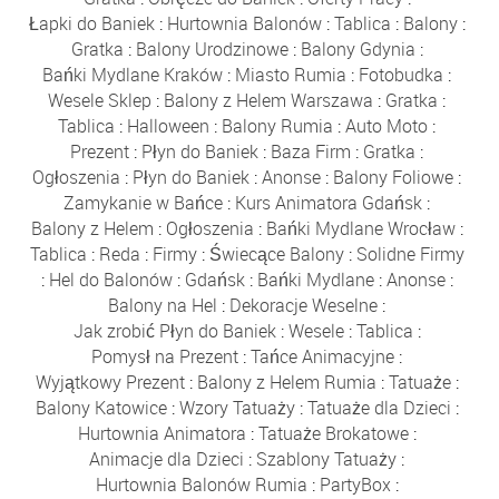
Łapki do Baniek
:
Hurtownia Balonów
:
Tablica
:
Balony
:
Gratka
:
Balony Urodzinowe
:
Balony Gdynia
:
Bańki Mydlane Kraków
:
Miasto Rumia
:
Fotobudka
:
Wesele Sklep
:
Balony z Helem Warszawa
:
Gratka
:
Tablica
:
Halloween
:
Balony Rumia
:
Auto Moto
:
Prezent
:
Płyn do Baniek
:
Baza Firm
:
Gratka
:
Ogłoszenia
:
Płyn do Baniek
:
Anonse
:
Balony Foliowe
:
Zamykanie w Bańce
:
Kurs Animatora Gdańsk
:
Balony z Helem
:
Ogłoszenia
:
Bańki Mydlane Wrocław
:
Tablica
:
Reda
:
Firmy
:
Świecące Balony
:
Solidne Firmy
:
Hel do Balonów
:
Gdańsk
:
Bańki Mydlane
:
Anonse
:
Balony na Hel
:
Dekoracje Weselne
:
Jak zrobić Płyn do Baniek
:
Wesele
:
Tablica
:
Pomysł na Prezent
:
Tańce Animacyjne
:
Wyjątkowy Prezent
:
Balony z Helem Rumia
:
Tatuaże
:
Balony Katowice
:
Wzory Tatuaży
:
Tatuaże dla Dzieci
:
Hurtownia Animatora
:
Tatuaże Brokatowe
:
Animacje dla Dzieci
:
Szablony Tatuaży
:
Hurtownia Balonów Rumia
:
PartyBox
: