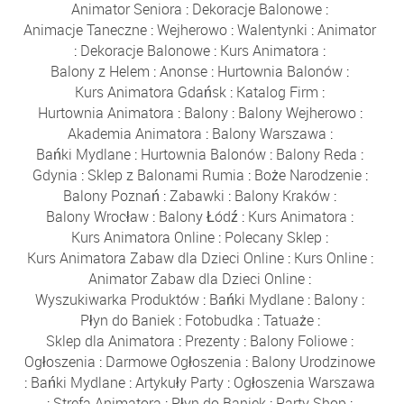
Animator Seniora
:
Dekoracje Balonowe
:
Animacje Taneczne
:
Wejherowo
:
Walentynki
:
Animator
:
Dekoracje Balonowe
:
Kurs Animatora
:
Balony z Helem
:
Anonse
:
Hurtownia Balonów
:
Kurs Animatora Gdańsk
:
Katalog Firm
:
Hurtownia Animatora
:
Balony
:
Balony Wejherowo
:
Akademia Animatora
:
Balony Warszawa
:
Bańki Mydlane
:
Hurtownia Balonów
:
Balony Reda
:
Gdynia
:
Sklep z Balonami Rumia
:
Boże Narodzenie
:
Balony Poznań
:
Zabawki
:
Balony Kraków
:
Balony Wrocław
:
Balony Łódź
:
Kurs Animatora
:
Kurs Animatora Online
:
Polecany Sklep
:
Kurs Animatora Zabaw dla Dzieci Online
:
Kurs Online
:
Animator Zabaw dla Dzieci Online
:
Wyszukiwarka Produktów
:
Bańki Mydlane
:
Balony
:
Płyn do Baniek
:
Fotobudka
:
Tatuaże
:
Sklep dla Animatora
:
Prezenty
:
Balony Foliowe
:
Ogłoszenia
:
Darmowe Ogłoszenia
:
Balony Urodzinowe
:
Bańki Mydlane
:
Artykuły Party
:
Ogłoszenia Warszawa
:
Strefa Animatora
:
Płyn do Baniek
:
Party Shop
: