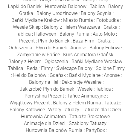
Łapki do Baniek
:
Hurtownia Balonów
:
Tablica
:
Balony
:
Gratka
:
Balony Urodzinowe
:
Balony Gdynia
:
Bańki Mydlane Kraków
:
Miasto Rumia
:
Fotobudka
:
Wesele Sklep
:
Balony z Helem Warszawa
:
Gratka
:
Tablica
:
Halloween
:
Balony Rumia
:
Auto Moto
:
Prezent
:
Płyn do Baniek
:
Baza Firm
:
Gratka
:
Ogłoszenia
:
Płyn do Baniek
:
Anonse
:
Balony Foliowe
:
Zamykanie w Bańce
:
Kurs Animatora Gdańsk
:
Balony z Helem
:
Ogłoszenia
:
Bańki Mydlane Wrocław
:
Tablica
:
Reda
:
Firmy
:
Świecące Balony
:
Solidne Firmy
:
Hel do Balonów
:
Gdańsk
:
Bańki Mydlane
:
Anonse
:
Balony na Hel
:
Dekoracje Weselne
:
Jak zrobić Płyn do Baniek
:
Wesele
:
Tablica
:
Pomysł na Prezent
:
Tańce Animacyjne
:
Wyjątkowy Prezent
:
Balony z Helem Rumia
:
Tatuaże
:
Balony Katowice
:
Wzory Tatuaży
:
Tatuaże dla Dzieci
:
Hurtownia Animatora
:
Tatuaże Brokatowe
:
Animacje dla Dzieci
:
Szablony Tatuaży
:
Hurtownia Balonów Rumia
:
PartyBox
: