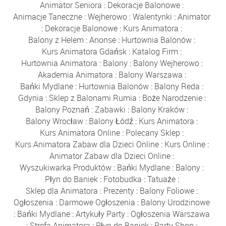
Animator Seniora
:
Dekoracje Balonowe
:
Animacje Taneczne
:
Wejherowo
:
Walentynki
:
Animator
:
Dekoracje Balonowe
:
Kurs Animatora
:
Balony z Helem
:
Anonse
:
Hurtownia Balonów
:
Kurs Animatora Gdańsk
:
Katalog Firm
:
Hurtownia Animatora
:
Balony
:
Balony Wejherowo
:
Akademia Animatora
:
Balony Warszawa
:
Bańki Mydlane
:
Hurtownia Balonów
:
Balony Reda
:
Gdynia
:
Sklep z Balonami Rumia
:
Boże Narodzenie
:
Balony Poznań
:
Zabawki
:
Balony Kraków
:
Balony Wrocław
:
Balony Łódź
:
Kurs Animatora
:
Kurs Animatora Online
:
Polecany Sklep
:
Kurs Animatora Zabaw dla Dzieci Online
:
Kurs Online
:
Animator Zabaw dla Dzieci Online
:
Wyszukiwarka Produktów
:
Bańki Mydlane
:
Balony
:
Płyn do Baniek
:
Fotobudka
:
Tatuaże
:
Sklep dla Animatora
:
Prezenty
:
Balony Foliowe
:
Ogłoszenia
:
Darmowe Ogłoszenia
:
Balony Urodzinowe
:
Bańki Mydlane
:
Artykuły Party
:
Ogłoszenia Warszawa
:
Strefa Animatora
:
Płyn do Baniek
:
Party Shop
: