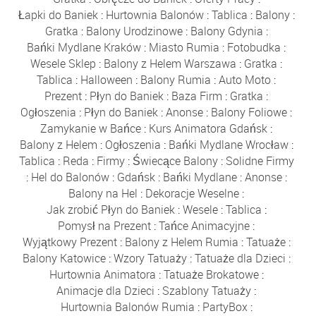
Łapki do Baniek
:
Hurtownia Balonów
:
Tablica
:
Balony
:
Gratka
:
Balony Urodzinowe
:
Balony Gdynia
:
Bańki Mydlane Kraków
:
Miasto Rumia
:
Fotobudka
:
Wesele Sklep
:
Balony z Helem Warszawa
:
Gratka
:
Tablica
:
Halloween
:
Balony Rumia
:
Auto Moto
:
Prezent
:
Płyn do Baniek
:
Baza Firm
:
Gratka
:
Ogłoszenia
:
Płyn do Baniek
:
Anonse
:
Balony Foliowe
:
Zamykanie w Bańce
:
Kurs Animatora Gdańsk
:
Balony z Helem
:
Ogłoszenia
:
Bańki Mydlane Wrocław
:
Tablica
:
Reda
:
Firmy
:
Świecące Balony
:
Solidne Firmy
:
Hel do Balonów
:
Gdańsk
:
Bańki Mydlane
:
Anonse
:
Balony na Hel
:
Dekoracje Weselne
:
Jak zrobić Płyn do Baniek
:
Wesele
:
Tablica
:
Pomysł na Prezent
:
Tańce Animacyjne
:
Wyjątkowy Prezent
:
Balony z Helem Rumia
:
Tatuaże
:
Balony Katowice
:
Wzory Tatuaży
:
Tatuaże dla Dzieci
:
Hurtownia Animatora
:
Tatuaże Brokatowe
:
Animacje dla Dzieci
:
Szablony Tatuaży
:
Hurtownia Balonów Rumia
:
PartyBox
: