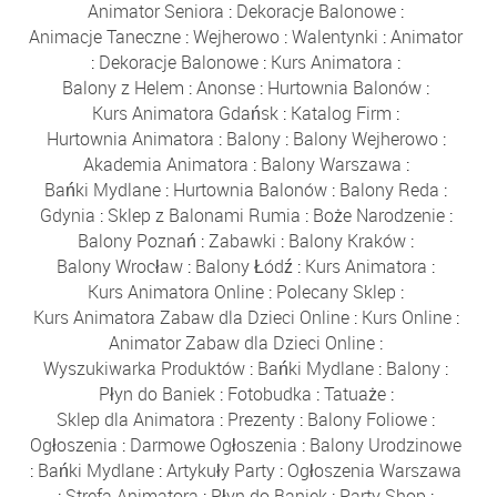
Animator Seniora
:
Dekoracje Balonowe
:
Animacje Taneczne
:
Wejherowo
:
Walentynki
:
Animator
:
Dekoracje Balonowe
:
Kurs Animatora
:
Balony z Helem
:
Anonse
:
Hurtownia Balonów
:
Kurs Animatora Gdańsk
:
Katalog Firm
:
Hurtownia Animatora
:
Balony
:
Balony Wejherowo
:
Akademia Animatora
:
Balony Warszawa
:
Bańki Mydlane
:
Hurtownia Balonów
:
Balony Reda
:
Gdynia
:
Sklep z Balonami Rumia
:
Boże Narodzenie
:
Balony Poznań
:
Zabawki
:
Balony Kraków
:
Balony Wrocław
:
Balony Łódź
:
Kurs Animatora
:
Kurs Animatora Online
:
Polecany Sklep
:
Kurs Animatora Zabaw dla Dzieci Online
:
Kurs Online
:
Animator Zabaw dla Dzieci Online
:
Wyszukiwarka Produktów
:
Bańki Mydlane
:
Balony
:
Płyn do Baniek
:
Fotobudka
:
Tatuaże
:
Sklep dla Animatora
:
Prezenty
:
Balony Foliowe
:
Ogłoszenia
:
Darmowe Ogłoszenia
:
Balony Urodzinowe
:
Bańki Mydlane
:
Artykuły Party
:
Ogłoszenia Warszawa
:
Strefa Animatora
:
Płyn do Baniek
:
Party Shop
: