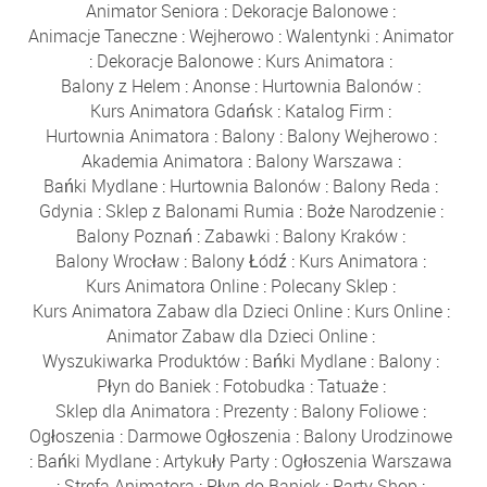
Animator Seniora
:
Dekoracje Balonowe
:
Animacje Taneczne
:
Wejherowo
:
Walentynki
:
Animator
:
Dekoracje Balonowe
:
Kurs Animatora
:
Balony z Helem
:
Anonse
:
Hurtownia Balonów
:
Kurs Animatora Gdańsk
:
Katalog Firm
:
Hurtownia Animatora
:
Balony
:
Balony Wejherowo
:
Akademia Animatora
:
Balony Warszawa
:
Bańki Mydlane
:
Hurtownia Balonów
:
Balony Reda
:
Gdynia
:
Sklep z Balonami Rumia
:
Boże Narodzenie
:
Balony Poznań
:
Zabawki
:
Balony Kraków
:
Balony Wrocław
:
Balony Łódź
:
Kurs Animatora
:
Kurs Animatora Online
:
Polecany Sklep
:
Kurs Animatora Zabaw dla Dzieci Online
:
Kurs Online
:
Animator Zabaw dla Dzieci Online
:
Wyszukiwarka Produktów
:
Bańki Mydlane
:
Balony
:
Płyn do Baniek
:
Fotobudka
:
Tatuaże
:
Sklep dla Animatora
:
Prezenty
:
Balony Foliowe
:
Ogłoszenia
:
Darmowe Ogłoszenia
:
Balony Urodzinowe
:
Bańki Mydlane
:
Artykuły Party
:
Ogłoszenia Warszawa
:
Strefa Animatora
:
Płyn do Baniek
:
Party Shop
: