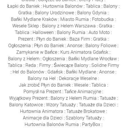
Łapki do Baniek
:
Hurtownia Balonów
:
Tablica
:
Balony
:
Gratka
:
Balony Urodzinowe
:
Balony Gdynia
:
Bańki Mydlane Kraków
:
Miasto Rumia
:
Fotobudka
:
Wesele Sklep
:
Balony z Helem Warszawa
:
Gratka
:
Tablica
:
Halloween
:
Balony Rumia
:
Auto Moto
:
Prezent
:
Płyn do Baniek
:
Baza Firm
:
Gratka
:
Ogłoszenia
:
Płyn do Baniek
:
Anonse
:
Balony Foliowe
:
Zamykanie w Bańce
:
Kurs Animatora Gdańsk
:
Balony z Helem
:
Ogłoszenia
:
Bańki Mydlane Wrocław
:
Tablica
:
Reda
:
Firmy
:
Świecące Balony
:
Solidne Firmy
:
Hel do Balonów
:
Gdańsk
:
Bańki Mydlane
:
Anonse
:
Balony na Hel
:
Dekoracje Weselne
:
Jak zrobić Płyn do Baniek
:
Wesele
:
Tablica
:
Pomysł na Prezent
:
Tańce Animacyjne
:
Wyjątkowy Prezent
:
Balony z Helem Rumia
:
Tatuaże
:
Balony Katowice
:
Wzory Tatuaży
:
Tatuaże dla Dzieci
:
Hurtownia Animatora
:
Tatuaże Brokatowe
:
Animacje dla Dzieci
:
Szablony Tatuaży
:
Hurtownia Balonów Rumia
:
PartyBox
: