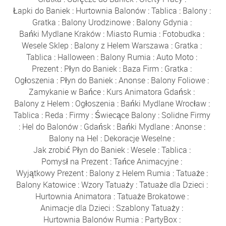
Łapki do Baniek
:
Hurtownia Balonów
:
Tablica
:
Balony
:
Gratka
:
Balony Urodzinowe
:
Balony Gdynia
:
Bańki Mydlane Kraków
:
Miasto Rumia
:
Fotobudka
:
Wesele Sklep
:
Balony z Helem Warszawa
:
Gratka
:
Tablica
:
Halloween
:
Balony Rumia
:
Auto Moto
:
Prezent
:
Płyn do Baniek
:
Baza Firm
:
Gratka
:
Ogłoszenia
:
Płyn do Baniek
:
Anonse
:
Balony Foliowe
:
Zamykanie w Bańce
:
Kurs Animatora Gdańsk
:
Balony z Helem
:
Ogłoszenia
:
Bańki Mydlane Wrocław
:
Tablica
:
Reda
:
Firmy
:
Świecące Balony
:
Solidne Firmy
:
Hel do Balonów
:
Gdańsk
:
Bańki Mydlane
:
Anonse
:
Balony na Hel
:
Dekoracje Weselne
:
Jak zrobić Płyn do Baniek
:
Wesele
:
Tablica
:
Pomysł na Prezent
:
Tańce Animacyjne
:
Wyjątkowy Prezent
:
Balony z Helem Rumia
:
Tatuaże
:
Balony Katowice
:
Wzory Tatuaży
:
Tatuaże dla Dzieci
:
Hurtownia Animatora
:
Tatuaże Brokatowe
:
Animacje dla Dzieci
:
Szablony Tatuaży
:
Hurtownia Balonów Rumia
:
PartyBox
: