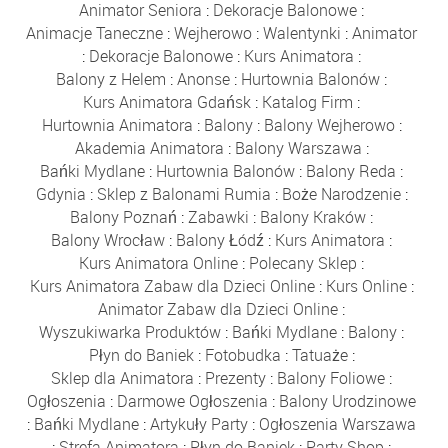
Animator Seniora
:
Dekoracje Balonowe
:
Animacje Taneczne
:
Wejherowo
:
Walentynki
:
Animator
:
Dekoracje Balonowe
:
Kurs Animatora
:
Balony z Helem
:
Anonse
:
Hurtownia Balonów
:
Kurs Animatora Gdańsk
:
Katalog Firm
:
Hurtownia Animatora
:
Balony
:
Balony Wejherowo
:
Akademia Animatora
:
Balony Warszawa
:
Bańki Mydlane
:
Hurtownia Balonów
:
Balony Reda
:
Gdynia
:
Sklep z Balonami Rumia
:
Boże Narodzenie
:
Balony Poznań
:
Zabawki
:
Balony Kraków
:
Balony Wrocław
:
Balony Łódź
:
Kurs Animatora
:
Kurs Animatora Online
:
Polecany Sklep
:
Kurs Animatora Zabaw dla Dzieci Online
:
Kurs Online
:
Animator Zabaw dla Dzieci Online
:
Wyszukiwarka Produktów
:
Bańki Mydlane
:
Balony
:
Płyn do Baniek
:
Fotobudka
:
Tatuaże
:
Sklep dla Animatora
:
Prezenty
:
Balony Foliowe
:
Ogłoszenia
:
Darmowe Ogłoszenia
:
Balony Urodzinowe
:
Bańki Mydlane
:
Artykuły Party
:
Ogłoszenia Warszawa
:
Strefa Animatora
:
Płyn do Baniek
:
Party Shop
: