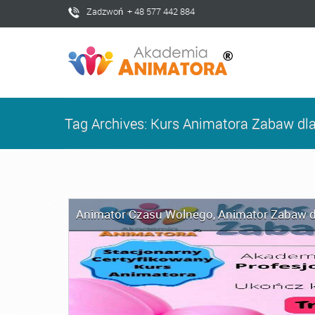
Zadzwoń + 48 577 442 884
Tag Archives: Kurs Animatora Zabaw dla
Animator Czasu Wolnego
,
Animator Zabaw d