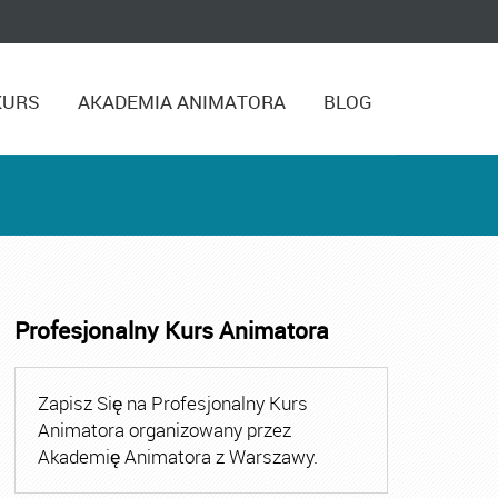
KURS
AKADEMIA ANIMATORA
BLOG
Profesjonalny Kurs Animatora
,
Kurs Animatora Czasu Wolnego Warszawa
,
Kurs Animato
Zapisz Się na Profesjonalny Kurs
Animatora organizowany przez
Akademię Animatora z Warszawy.