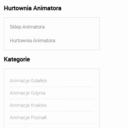
Hurtownia Animatora
Sklep Animatora
Hurtownia Animatora
Kategorie
Animacje Gdańsk
Animacje Gdynia
Animacje Kraków
Animacje Poznań