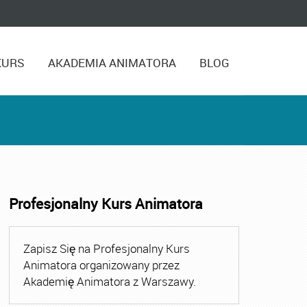
KURS
AKADEMIA ANIMATORA
BLOG
Profesjonalny Kurs Animatora
,
Kurs Animatora Czasu Wolnego Warszawa
,
Kurs Animato
Zapisz Się na Profesjonalny Kurs
Animatora organizowany przez
Akademię Animatora z Warszawy.