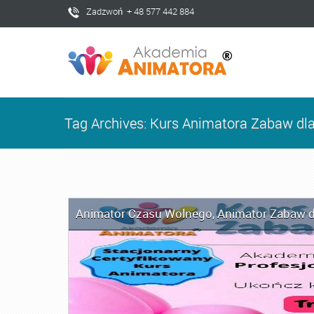
Zadzwoń + 48 577 442 884
Tag Archives: Kurs Animatora Zabaw dla
Animator Czasu Wolnego
,
Animator Zabaw d