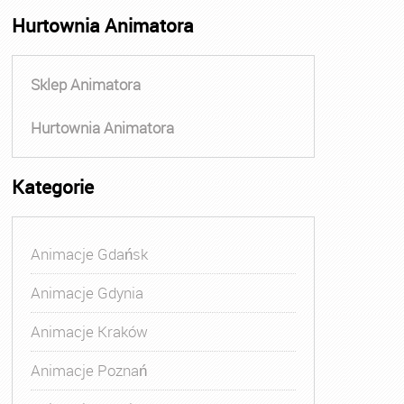
Hurtownia Animatora
Sklep Animatora
Hurtownia Animatora
Kategorie
Animacje Gdańsk
Animacje Gdynia
Animacje Kraków
Animacje Poznań