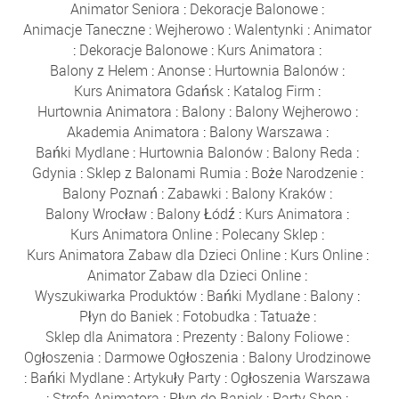
Animator Seniora
:
Dekoracje Balonowe
:
Animacje Taneczne
:
Wejherowo
:
Walentynki
:
Animator
:
Dekoracje Balonowe
:
Kurs Animatora
:
Balony z Helem
:
Anonse
:
Hurtownia Balonów
:
Kurs Animatora Gdańsk
:
Katalog Firm
:
Hurtownia Animatora
:
Balony
:
Balony Wejherowo
:
Akademia Animatora
:
Balony Warszawa
:
Bańki Mydlane
:
Hurtownia Balonów
:
Balony Reda
:
Gdynia
:
Sklep z Balonami Rumia
:
Boże Narodzenie
:
Balony Poznań
:
Zabawki
:
Balony Kraków
:
Balony Wrocław
:
Balony Łódź
:
Kurs Animatora
:
Kurs Animatora Online
:
Polecany Sklep
:
Kurs Animatora Zabaw dla Dzieci Online
:
Kurs Online
:
Animator Zabaw dla Dzieci Online
:
Wyszukiwarka Produktów
:
Bańki Mydlane
:
Balony
:
Płyn do Baniek
:
Fotobudka
:
Tatuaże
:
Sklep dla Animatora
:
Prezenty
:
Balony Foliowe
:
Ogłoszenia
:
Darmowe Ogłoszenia
:
Balony Urodzinowe
:
Bańki Mydlane
:
Artykuły Party
:
Ogłoszenia Warszawa
:
Strefa Animatora
:
Płyn do Baniek
:
Party Shop
: