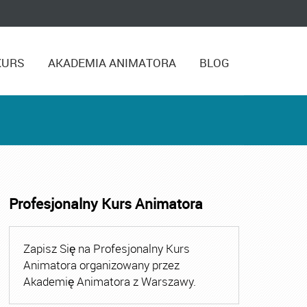
KURS
AKADEMIA ANIMATORA
BLOG
Profesjonalny Kurs Animatora
,
Kurs Animatora Czasu Wolnego Warszawa
,
Kurs Animato
Zapisz Się na Profesjonalny Kurs
Animatora organizowany przez
Akademię Animatora z Warszawy.