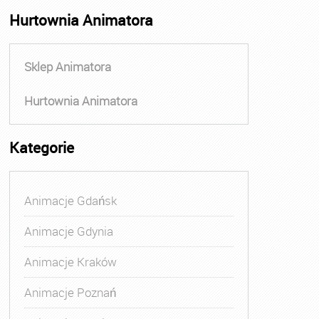
Hurtownia Animatora
Sklep Animatora
Hurtownia Animatora
Kategorie
Animacje Gdańsk
Animacje Gdynia
Animacje Kraków
Animacje Poznań