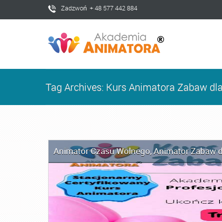
Zadzwoń + 48 577 442 884
Tag Archives: Kurs Animatora Zabaw dl
Animator Czasu Wolnego
,
Animator Zabaw d