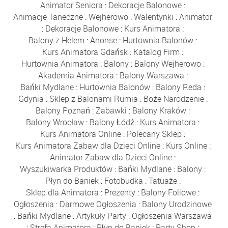
Animator Seniora
:
Dekoracje Balonowe
:
Animacje Taneczne
:
Wejherowo
:
Walentynki
:
Animator
:
Dekoracje Balonowe
:
Kurs Animatora
:
Balony z Helem
:
Anonse
:
Hurtownia Balonów
:
Kurs Animatora Gdańsk
:
Katalog Firm
:
Hurtownia Animatora
:
Balony
:
Balony Wejherowo
:
Akademia Animatora
:
Balony Warszawa
:
Bańki Mydlane
:
Hurtownia Balonów
:
Balony Reda
:
Gdynia
:
Sklep z Balonami Rumia
:
Boże Narodzenie
:
Balony Poznań
:
Zabawki
:
Balony Kraków
:
Balony Wrocław
:
Balony Łódź
:
Kurs Animatora
:
Kurs Animatora Online
:
Polecany Sklep
:
Kurs Animatora Zabaw dla Dzieci Online
:
Kurs Online
:
Animator Zabaw dla Dzieci Online
:
Wyszukiwarka Produktów
:
Bańki Mydlane
:
Balony
:
Płyn do Baniek
:
Fotobudka
:
Tatuaże
:
Sklep dla Animatora
:
Prezenty
:
Balony Foliowe
:
Ogłoszenia
:
Darmowe Ogłoszenia
:
Balony Urodzinowe
:
Bańki Mydlane
:
Artykuły Party
:
Ogłoszenia Warszawa
:
Strefa Animatora
:
Płyn do Baniek
:
Party Shop
: