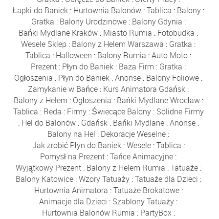
Łapki do Baniek
:
Hurtownia Balonów
:
Tablica
:
Balony
:
Gratka
:
Balony Urodzinowe
:
Balony Gdynia
:
Bańki Mydlane Kraków
:
Miasto Rumia
:
Fotobudka
:
Wesele Sklep
:
Balony z Helem Warszawa
:
Gratka
:
Tablica
:
Halloween
:
Balony Rumia
:
Auto Moto
:
Prezent
:
Płyn do Baniek
:
Baza Firm
:
Gratka
:
Ogłoszenia
:
Płyn do Baniek
:
Anonse
:
Balony Foliowe
:
Zamykanie w Bańce
:
Kurs Animatora Gdańsk
:
Balony z Helem
:
Ogłoszenia
:
Bańki Mydlane Wrocław
:
Tablica
:
Reda
:
Firmy
:
Świecące Balony
:
Solidne Firmy
:
Hel do Balonów
:
Gdańsk
:
Bańki Mydlane
:
Anonse
:
Balony na Hel
:
Dekoracje Weselne
:
Jak zrobić Płyn do Baniek
:
Wesele
:
Tablica
:
Pomysł na Prezent
:
Tańce Animacyjne
:
Wyjątkowy Prezent
:
Balony z Helem Rumia
:
Tatuaże
:
Balony Katowice
:
Wzory Tatuaży
:
Tatuaże dla Dzieci
:
Hurtownia Animatora
:
Tatuaże Brokatowe
:
Animacje dla Dzieci
:
Szablony Tatuaży
:
Hurtownia Balonów Rumia
:
PartyBox
: