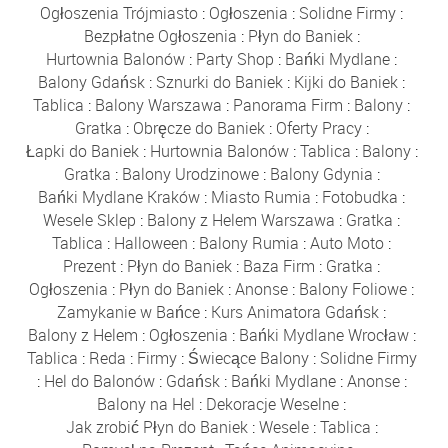
Ogłoszenia Trójmiasto
:
Ogłoszenia
:
Solidne Firmy
:
Bezpłatne Ogłoszenia
:
Płyn do Baniek
:
Hurtownia Balonów
:
Party Shop
:
Bańki Mydlane
:
Balony Gdańsk
:
Sznurki do Baniek
:
Kijki do Baniek
:
Tablica
:
Balony Warszawa
:
Panorama Firm
:
Balony
:
Gratka
:
Obręcze do Baniek
:
Oferty Pracy
:
Łapki do Baniek
:
Hurtownia Balonów
:
Tablica
:
Balony
:
Gratka
:
Balony Urodzinowe
:
Balony Gdynia
:
Bańki Mydlane Kraków
:
Miasto Rumia
:
Fotobudka
:
Wesele Sklep
:
Balony z Helem Warszawa
:
Gratka
:
Tablica
:
Halloween
:
Balony Rumia
:
Auto Moto
:
Prezent
:
Płyn do Baniek
:
Baza Firm
:
Gratka
:
Ogłoszenia
:
Płyn do Baniek
:
Anonse
:
Balony Foliowe
:
Zamykanie w Bańce
:
Kurs Animatora Gdańsk
:
Balony z Helem
:
Ogłoszenia
:
Bańki Mydlane Wrocław
:
Tablica
:
Reda
:
Firmy
:
Świecące Balony
:
Solidne Firmy
:
Hel do Balonów
:
Gdańsk
:
Bańki Mydlane
:
Anonse
:
Balony na Hel
:
Dekoracje Weselne
:
Jak zrobić Płyn do Baniek
:
Wesele
:
Tablica
: