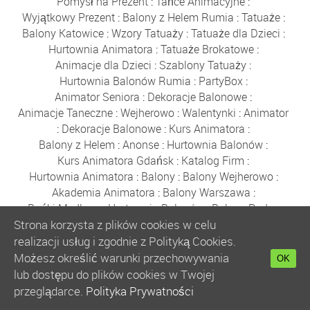
Pomysł na Prezent
:
Tańce Animacyjne
:
Wyjątkowy Prezent
:
Balony z Helem Rumia
:
Tatuaże
:
Balony Katowice
:
Wzory Tatuaży
:
Tatuaże dla Dzieci
:
Hurtownia Animatora
:
Tatuaże Brokatowe
:
Animacje dla Dzieci
:
Szablony Tatuaży
:
Hurtownia Balonów Rumia
:
PartyBox
:
Animator Seniora
:
Dekoracje Balonowe
:
Animacje Taneczne
:
Wejherowo
:
Walentynki
:
Animator
:
Dekoracje Balonowe
:
Kurs Animatora
:
Balony z Helem
:
Anonse
:
Hurtownia Balonów
:
Kurs Animatora Gdańsk
:
Katalog Firm
:
Hurtownia Animatora
:
Balony
:
Balony Wejherowo
:
Akademia Animatora
:
Balony Warszawa
:
Bańki Mydlane
:
Hurtownia Balonów
:
Balony Reda
:
Strona korzysta z plików cookies w celu
Gdynia
:
Sklep z Balonami Rumia
:
Boże Narodzenie
:
Balony Poznań
:
Zabawki
:
Balony Kraków
:
realizacji usług i zgodnie z Polityką Cookies.
Balony Wrocław
:
Balony Łódź
:
Kurs Animatora
:
Możesz określić warunki przechowywania
OK
Kurs Animatora Online
:
Polecany Sklep
:
lub dostępu do plików cookies w Twojej
Kurs Animatora Zabaw dla Dzieci Online
:
Kurs Online
:
przeglądarce.
Polityka Prywatności
Animator Zabaw dla Dzieci Online
: