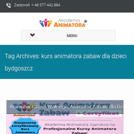
Zadzwoń + 48 577 442 884
MENU
Tag Archives: kurs animatora zabaw dla dzieci
bydgoszcz
Animator Czasu Wolnego
,
Animator Zabaw dla Dzieci
,