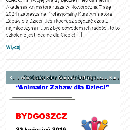
Akademia Animatora rusza w Noworoczną Trasę
2024 i zaprasza na Profesjonalny Kurs Animatora
Zabaw dla Dzieci. Jeśli kochasz spędzać czas z
najmłodszymi i lubisz być powodem ich radości, to to
szkolenie jest idealne dla Ciebie! […]
Więcej
Kurs Animatora
,
Kurs Animatora Bydgoszcz
,
Kurs Ani