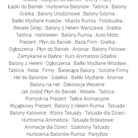
Łapki do Baniek
:
Hurtownia Balonów
:
Tablica
:
Balony
:
Gratka
:
Balony Urodzinowe
:
Balony Gdynia
:
Bańki Mydlane Kraków
:
Miasto Rumia
:
Fotobudka
:
Wesele Sklep
:
Balony z Helem Warszawa
:
Gratka
:
Tablica
:
Halloween
:
Balony Rumia
:
Auto Moto
:
Prezent
:
Płyn do Baniek
:
Baza Firm
:
Gratka
:
Ogłoszenia
:
Płyn do Baniek
:
Anonse
:
Balony Foliowe
:
Zamykanie w Bańce
:
Kurs Animatora Gdańsk
:
Balony z Helem
:
Ogłoszenia
:
Bańki Mydlane Wrocław
:
Tablica
:
Reda
:
Firmy
:
Świecące Balony
:
Solidne Firmy
:
Hel do Balonów
:
Gdańsk
:
Bańki Mydlane
:
Anonse
:
Balony na Hel
:
Dekoracje Weselne
:
Jak zrobić Płyn do Baniek
:
Wesele
:
Tablica
:
Pomysł na Prezent
:
Tańce Animacyjne
:
Wyjątkowy Prezent
:
Balony z Helem Rumia
:
Tatuaże
:
Balony Katowice
:
Wzory Tatuaży
:
Tatuaże dla Dzieci
:
Hurtownia Animatora
:
Tatuaże Brokatowe
:
Animacje dla Dzieci
:
Szablony Tatuaży
:
Hurtownia Balonów Rumia
:
PartyBox
: