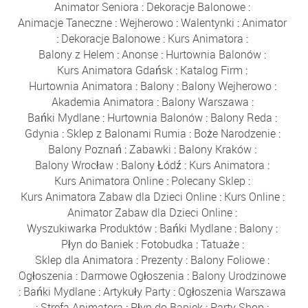
Animator Seniora
:
Dekoracje Balonowe
:
Animacje Taneczne
:
Wejherowo
:
Walentynki
:
Animator
:
Dekoracje Balonowe
:
Kurs Animatora
:
Balony z Helem
:
Anonse
:
Hurtownia Balonów
:
Kurs Animatora Gdańsk
:
Katalog Firm
:
Hurtownia Animatora
:
Balony
:
Balony Wejherowo
:
Akademia Animatora
:
Balony Warszawa
:
Bańki Mydlane
:
Hurtownia Balonów
:
Balony Reda
:
Gdynia
:
Sklep z Balonami Rumia
:
Boże Narodzenie
:
Balony Poznań
:
Zabawki
:
Balony Kraków
:
Balony Wrocław
:
Balony Łódź
:
Kurs Animatora
:
Kurs Animatora Online
:
Polecany Sklep
:
Kurs Animatora Zabaw dla Dzieci Online
:
Kurs Online
:
Animator Zabaw dla Dzieci Online
:
Wyszukiwarka Produktów
:
Bańki Mydlane
:
Balony
:
Płyn do Baniek
:
Fotobudka
:
Tatuaże
:
Sklep dla Animatora
:
Prezenty
:
Balony Foliowe
:
Ogłoszenia
:
Darmowe Ogłoszenia
:
Balony Urodzinowe
:
Bańki Mydlane
:
Artykuły Party
:
Ogłoszenia Warszawa
:
Strefa Animatora
:
Płyn do Baniek
:
Party Shop
: