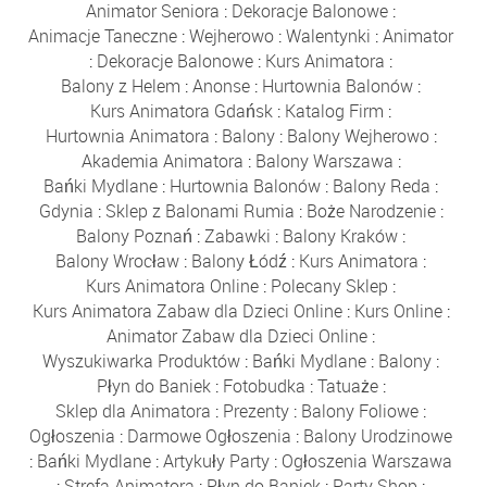
Animator Seniora
:
Dekoracje Balonowe
:
Animacje Taneczne
:
Wejherowo
:
Walentynki
:
Animator
:
Dekoracje Balonowe
:
Kurs Animatora
:
Balony z Helem
:
Anonse
:
Hurtownia Balonów
:
Kurs Animatora Gdańsk
:
Katalog Firm
:
Hurtownia Animatora
:
Balony
:
Balony Wejherowo
:
Akademia Animatora
:
Balony Warszawa
:
Bańki Mydlane
:
Hurtownia Balonów
:
Balony Reda
:
Gdynia
:
Sklep z Balonami Rumia
:
Boże Narodzenie
:
Balony Poznań
:
Zabawki
:
Balony Kraków
:
Balony Wrocław
:
Balony Łódź
:
Kurs Animatora
:
Kurs Animatora Online
:
Polecany Sklep
:
Kurs Animatora Zabaw dla Dzieci Online
:
Kurs Online
:
Animator Zabaw dla Dzieci Online
:
Wyszukiwarka Produktów
:
Bańki Mydlane
:
Balony
:
Płyn do Baniek
:
Fotobudka
:
Tatuaże
:
Sklep dla Animatora
:
Prezenty
:
Balony Foliowe
:
Ogłoszenia
:
Darmowe Ogłoszenia
:
Balony Urodzinowe
:
Bańki Mydlane
:
Artykuły Party
:
Ogłoszenia Warszawa
:
Strefa Animatora
:
Płyn do Baniek
:
Party Shop
: