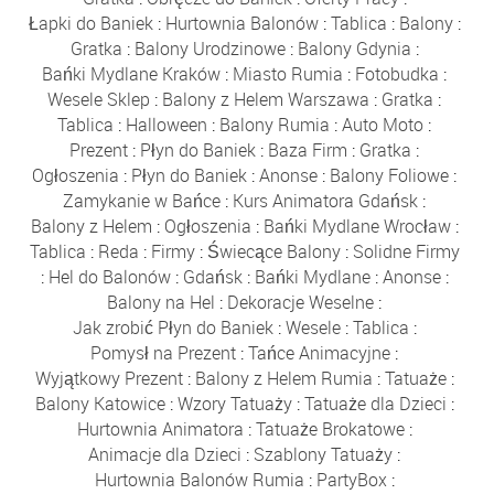
Łapki do Baniek
:
Hurtownia Balonów
:
Tablica
:
Balony
:
Gratka
:
Balony Urodzinowe
:
Balony Gdynia
:
Bańki Mydlane Kraków
:
Miasto Rumia
:
Fotobudka
:
Wesele Sklep
:
Balony z Helem Warszawa
:
Gratka
:
Tablica
:
Halloween
:
Balony Rumia
:
Auto Moto
:
Prezent
:
Płyn do Baniek
:
Baza Firm
:
Gratka
:
Ogłoszenia
:
Płyn do Baniek
:
Anonse
:
Balony Foliowe
:
Zamykanie w Bańce
:
Kurs Animatora Gdańsk
:
Balony z Helem
:
Ogłoszenia
:
Bańki Mydlane Wrocław
:
Tablica
:
Reda
:
Firmy
:
Świecące Balony
:
Solidne Firmy
:
Hel do Balonów
:
Gdańsk
:
Bańki Mydlane
:
Anonse
:
Balony na Hel
:
Dekoracje Weselne
:
Jak zrobić Płyn do Baniek
:
Wesele
:
Tablica
:
Pomysł na Prezent
:
Tańce Animacyjne
:
Wyjątkowy Prezent
:
Balony z Helem Rumia
:
Tatuaże
:
Balony Katowice
:
Wzory Tatuaży
:
Tatuaże dla Dzieci
:
Hurtownia Animatora
:
Tatuaże Brokatowe
:
Animacje dla Dzieci
:
Szablony Tatuaży
:
Hurtownia Balonów Rumia
:
PartyBox
: