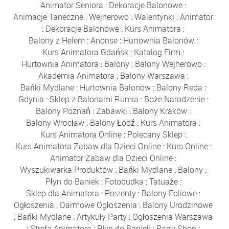
Animator Seniora
:
Dekoracje Balonowe
:
Animacje Taneczne
:
Wejherowo
:
Walentynki
:
Animator
:
Dekoracje Balonowe
:
Kurs Animatora
:
Balony z Helem
:
Anonse
:
Hurtownia Balonów
:
Kurs Animatora Gdańsk
:
Katalog Firm
:
Hurtownia Animatora
:
Balony
:
Balony Wejherowo
:
Akademia Animatora
:
Balony Warszawa
:
Bańki Mydlane
:
Hurtownia Balonów
:
Balony Reda
:
Gdynia
:
Sklep z Balonami Rumia
:
Boże Narodzenie
:
Balony Poznań
:
Zabawki
:
Balony Kraków
:
Balony Wrocław
:
Balony Łódź
:
Kurs Animatora
:
Kurs Animatora Online
:
Polecany Sklep
:
Kurs Animatora Zabaw dla Dzieci Online
:
Kurs Online
:
Animator Zabaw dla Dzieci Online
:
Wyszukiwarka Produktów
:
Bańki Mydlane
:
Balony
:
Płyn do Baniek
:
Fotobudka
:
Tatuaże
:
Sklep dla Animatora
:
Prezenty
:
Balony Foliowe
:
Ogłoszenia
:
Darmowe Ogłoszenia
:
Balony Urodzinowe
:
Bańki Mydlane
:
Artykuły Party
:
Ogłoszenia Warszawa
:
Strefa Animatora
:
Płyn do Baniek
:
Party Shop
: