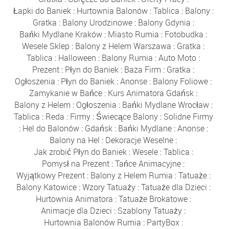
Łapki do Baniek
:
Hurtownia Balonów
:
Tablica
:
Balony
:
Gratka
:
Balony Urodzinowe
:
Balony Gdynia
:
Bańki Mydlane Kraków
:
Miasto Rumia
:
Fotobudka
:
Wesele Sklep
:
Balony z Helem Warszawa
:
Gratka
:
Tablica
:
Halloween
:
Balony Rumia
:
Auto Moto
:
Prezent
:
Płyn do Baniek
:
Baza Firm
:
Gratka
:
Ogłoszenia
:
Płyn do Baniek
:
Anonse
:
Balony Foliowe
:
Zamykanie w Bańce
:
Kurs Animatora Gdańsk
:
Balony z Helem
:
Ogłoszenia
:
Bańki Mydlane Wrocław
:
Tablica
:
Reda
:
Firmy
:
Świecące Balony
:
Solidne Firmy
:
Hel do Balonów
:
Gdańsk
:
Bańki Mydlane
:
Anonse
:
Balony na Hel
:
Dekoracje Weselne
:
Jak zrobić Płyn do Baniek
:
Wesele
:
Tablica
:
Pomysł na Prezent
:
Tańce Animacyjne
:
Wyjątkowy Prezent
:
Balony z Helem Rumia
:
Tatuaże
:
Balony Katowice
:
Wzory Tatuaży
:
Tatuaże dla Dzieci
:
Hurtownia Animatora
:
Tatuaże Brokatowe
:
Animacje dla Dzieci
:
Szablony Tatuaży
:
Hurtownia Balonów Rumia
:
PartyBox
: