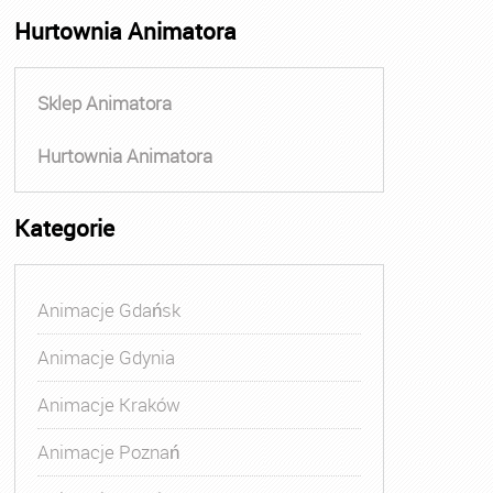
Hurtownia Animatora
Sklep Animatora
Hurtownia Animatora
Kategorie
Animacje Gdańsk
Animacje Gdynia
Animacje Kraków
Animacje Poznań