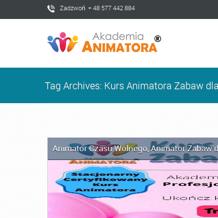
Zadzwoń + 48 577 442 884
Tag Archives: Kurs Animatora Zabaw dla
Animator Czasu Wolnego
,
Animator Zabaw d