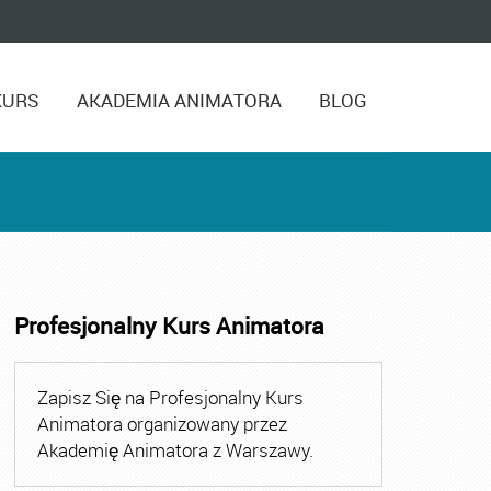
KURS
AKADEMIA ANIMATORA
BLOG
Profesjonalny Kurs Animatora
,
Kurs Animatora Czasu Wolnego Warszawa
,
Kurs Animato
Zapisz Się na Profesjonalny Kurs
Animatora organizowany przez
Akademię Animatora z Warszawy.