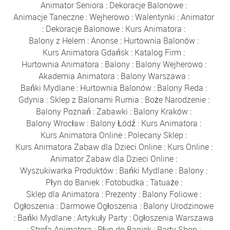
Animator Seniora
:
Dekoracje Balonowe
:
Animacje Taneczne
:
Wejherowo
:
Walentynki
:
Animator
:
Dekoracje Balonowe
:
Kurs Animatora
:
Balony z Helem
:
Anonse
:
Hurtownia Balonów
:
Kurs Animatora Gdańsk
:
Katalog Firm
:
Hurtownia Animatora
:
Balony
:
Balony Wejherowo
:
Akademia Animatora
:
Balony Warszawa
:
Bańki Mydlane
:
Hurtownia Balonów
:
Balony Reda
:
Gdynia
:
Sklep z Balonami Rumia
:
Boże Narodzenie
:
Balony Poznań
:
Zabawki
:
Balony Kraków
:
Balony Wrocław
:
Balony Łódź
:
Kurs Animatora
:
Kurs Animatora Online
:
Polecany Sklep
:
Kurs Animatora Zabaw dla Dzieci Online
:
Kurs Online
:
Animator Zabaw dla Dzieci Online
:
Wyszukiwarka Produktów
:
Bańki Mydlane
:
Balony
:
Płyn do Baniek
:
Fotobudka
:
Tatuaże
:
Sklep dla Animatora
:
Prezenty
:
Balony Foliowe
:
Ogłoszenia
:
Darmowe Ogłoszenia
:
Balony Urodzinowe
:
Bańki Mydlane
:
Artykuły Party
:
Ogłoszenia Warszawa
:
Strefa Animatora
:
Płyn do Baniek
:
Party Shop
: