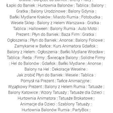
Łapki do Baniek
:
Hurtownia Balonów
:
Tablica
:
Balony
:
Gratka
:
Balony Urodzinowe
:
Balony Gdynia
:
Bańki Mydlane Kraków
:
Miasto Rumia
:
Fotobudka
:
Wesele Sklep
:
Balony z Helem Warszawa
:
Gratka
:
Tablica
:
Halloween
:
Balony Rumia
:
Auto Moto
:
Prezent
:
Płyn do Baniek
:
Baza Firm
:
Gratka
:
Ogłoszenia
:
Płyn do Baniek
:
Anonse
:
Balony Foliowe
:
Zamykanie w Bańce
:
Kurs Animatora Gdańsk
:
Balony z Helem
:
Ogłoszenia
:
Bańki Mydlane Wrocław
:
Tablica
:
Reda
:
Firmy
:
Świecące Balony
:
Solidne Firmy
:
Hel do Balonów
:
Gdańsk
:
Bańki Mydlane
:
Anonse
:
Balony na Hel
:
Dekoracje Weselne
:
Jak zrobić Płyn do Baniek
:
Wesele
:
Tablica
:
Pomysł na Prezent
:
Tańce Animacyjne
:
Wyjątkowy Prezent
:
Balony z Helem Rumia
:
Tatuaże
:
Balony Katowice
:
Wzory Tatuaży
:
Tatuaże dla Dzieci
:
Hurtownia Animatora
:
Tatuaże Brokatowe
:
Animacje dla Dzieci
:
Szablony Tatuaży
:
Hurtownia Balonów Rumia
:
PartyBox
: