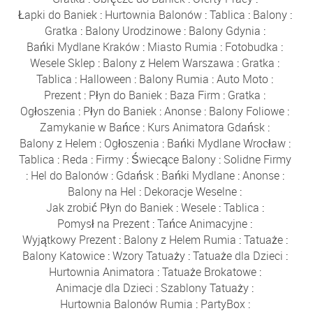
Łapki do Baniek
:
Hurtownia Balonów
:
Tablica
:
Balony
:
Gratka
:
Balony Urodzinowe
:
Balony Gdynia
:
Bańki Mydlane Kraków
:
Miasto Rumia
:
Fotobudka
:
Wesele Sklep
:
Balony z Helem Warszawa
:
Gratka
:
Tablica
:
Halloween
:
Balony Rumia
:
Auto Moto
:
Prezent
:
Płyn do Baniek
:
Baza Firm
:
Gratka
:
Ogłoszenia
:
Płyn do Baniek
:
Anonse
:
Balony Foliowe
:
Zamykanie w Bańce
:
Kurs Animatora Gdańsk
:
Balony z Helem
:
Ogłoszenia
:
Bańki Mydlane Wrocław
:
Tablica
:
Reda
:
Firmy
:
Świecące Balony
:
Solidne Firmy
:
Hel do Balonów
:
Gdańsk
:
Bańki Mydlane
:
Anonse
:
Balony na Hel
:
Dekoracje Weselne
:
Jak zrobić Płyn do Baniek
:
Wesele
:
Tablica
:
Pomysł na Prezent
:
Tańce Animacyjne
:
Wyjątkowy Prezent
:
Balony z Helem Rumia
:
Tatuaże
:
Balony Katowice
:
Wzory Tatuaży
:
Tatuaże dla Dzieci
:
Hurtownia Animatora
:
Tatuaże Brokatowe
:
Animacje dla Dzieci
:
Szablony Tatuaży
:
Hurtownia Balonów Rumia
:
PartyBox
: