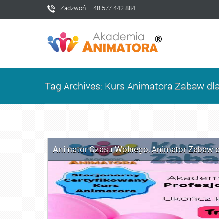
Zadzwoń + 48 577 442 884
Tag Archives: Kurs Animatora Zabaw dla
Animator Czasu Wolnego
,
Animator Zabaw d