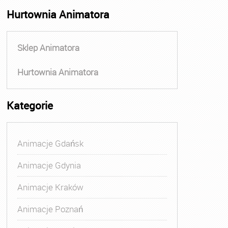
Hurtownia Animatora
Sklep Animatora
Hurtownia Animatora
Kategorie
Animacje Gdańsk
Animacje Gdynia
Animacje Kraków
Animacje Poznań