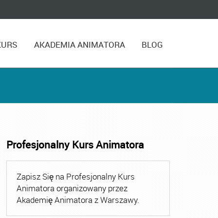
KURS
AKADEMIA ANIMATORA
BLOG
Profesjonalny Kurs Animatora
,
Kurs Animatora Czasu Wolnego Warszawa
,
Kurs Animato
Zapisz Się na Profesjonalny Kurs
Animatora organizowany przez
Akademię Animatora z Warszawy.