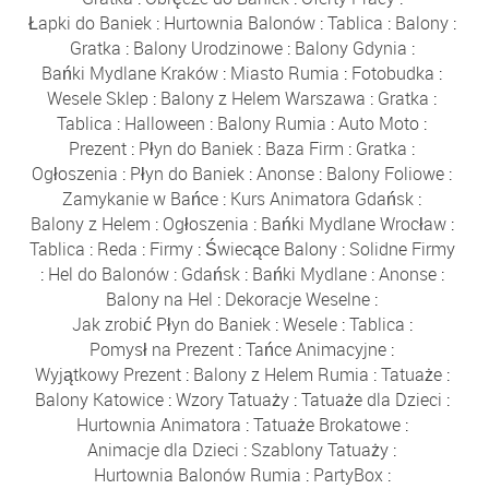
Łapki do Baniek
:
Hurtownia Balonów
:
Tablica
:
Balony
:
Gratka
:
Balony Urodzinowe
:
Balony Gdynia
:
Bańki Mydlane Kraków
:
Miasto Rumia
:
Fotobudka
:
Wesele Sklep
:
Balony z Helem Warszawa
:
Gratka
:
Tablica
:
Halloween
:
Balony Rumia
:
Auto Moto
:
Prezent
:
Płyn do Baniek
:
Baza Firm
:
Gratka
:
Ogłoszenia
:
Płyn do Baniek
:
Anonse
:
Balony Foliowe
:
Zamykanie w Bańce
:
Kurs Animatora Gdańsk
:
Balony z Helem
:
Ogłoszenia
:
Bańki Mydlane Wrocław
:
Tablica
:
Reda
:
Firmy
:
Świecące Balony
:
Solidne Firmy
:
Hel do Balonów
:
Gdańsk
:
Bańki Mydlane
:
Anonse
:
Balony na Hel
:
Dekoracje Weselne
:
Jak zrobić Płyn do Baniek
:
Wesele
:
Tablica
:
Pomysł na Prezent
:
Tańce Animacyjne
:
Wyjątkowy Prezent
:
Balony z Helem Rumia
:
Tatuaże
:
Balony Katowice
:
Wzory Tatuaży
:
Tatuaże dla Dzieci
:
Hurtownia Animatora
:
Tatuaże Brokatowe
:
Animacje dla Dzieci
:
Szablony Tatuaży
:
Hurtownia Balonów Rumia
:
PartyBox
: