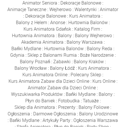
Animator Seniora
:
Dekoracje Balonowe
:
Animacje Taneczne
:
Wejherowo
:
Walentynki
:
Animator
:
Dekoracje Balonowe
:
Kurs Animatora
:
Balony z Helem
:
Anonse
:
Hurtownia Balonów
:
Kurs Animatora Gdańsk
:
Katalog Firm
:
Hurtownia Animatora
:
Balony
:
Balony Wejherowo
:
Akademia Animatora
:
Balony Warszawa
:
Bańki Mydlane
:
Hurtownia Balonów
:
Balony Reda
:
Gdynia
:
Sklep z Balonami Rumia
:
Boże Narodzenie
:
Balony Poznań
:
Zabawki
:
Balony Kraków
:
Balony Wrocław
:
Balony Łódź
:
Kurs Animatora
:
Kurs Animatora Online
:
Polecany Sklep
:
Kurs Animatora Zabaw dla Dzieci Online
:
Kurs Online
:
Animator Zabaw dla Dzieci Online
:
Wyszukiwarka Produktów
:
Bańki Mydlane
:
Balony
:
Płyn do Baniek
:
Fotobudka
:
Tatuaże
:
Sklep dla Animatora
:
Prezenty
:
Balony Foliowe
:
Ogłoszenia
:
Darmowe Ogłoszenia
:
Balony Urodzinowe
:
Bańki Mydlane
:
Artykuły Party
:
Ogłoszenia Warszawa
:
Strefa Animatora
:
Płyn do Baniek
:
Party Shop
: