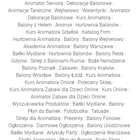
Animator Seniora
:
Dekoracje Balonowe
:
Animacje Taneczne
:
Wejherowo
:
Walentynki
:
Animator
:
Dekoracje Balonowe
:
Kurs Animatora
:
Balony z Helem
:
Anonse
:
Hurtownia Balonów
:
Kurs Animatora Gdańsk
:
Katalog Firm
:
Hurtownia Animatora
:
Balony
:
Balony Wejherowo
:
Akademia Animatora
:
Balony Warszawa
:
Bańki Mydlane
:
Hurtownia Balonów
:
Balony Reda
:
Gdynia
:
Sklep z Balonami Rumia
:
Boże Narodzenie
:
Balony Poznań
:
Zabawki
:
Balony Kraków
:
Balony Wrocław
:
Balony Łódź
:
Kurs Animatora
:
Kurs Animatora Online
:
Polecany Sklep
:
Kurs Animatora Zabaw dla Dzieci Online
:
Kurs Online
:
Animator Zabaw dla Dzieci Online
:
Wyszukiwarka Produktów
:
Bańki Mydlane
:
Balony
:
Płyn do Baniek
:
Fotobudka
:
Tatuaże
:
Sklep dla Animatora
:
Prezenty
:
Balony Foliowe
:
Ogłoszenia
:
Darmowe Ogłoszenia
:
Balony Urodzinowe
:
Bańki Mydlane
:
Artykuły Party
:
Ogłoszenia Warszawa
:
Strefa Animatora
:
Płyn do Baniek
:
Party Shop
: