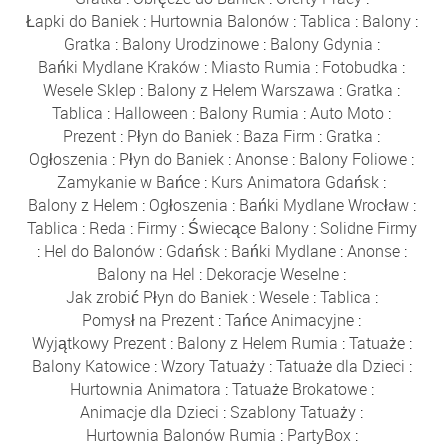
Łapki do Baniek
:
Hurtownia Balonów
:
Tablica
:
Balony
:
Gratka
:
Balony Urodzinowe
:
Balony Gdynia
:
Bańki Mydlane Kraków
:
Miasto Rumia
:
Fotobudka
:
Wesele Sklep
:
Balony z Helem Warszawa
:
Gratka
:
Tablica
:
Halloween
:
Balony Rumia
:
Auto Moto
:
Prezent
:
Płyn do Baniek
:
Baza Firm
:
Gratka
:
Ogłoszenia
:
Płyn do Baniek
:
Anonse
:
Balony Foliowe
:
Zamykanie w Bańce
:
Kurs Animatora Gdańsk
:
Balony z Helem
:
Ogłoszenia
:
Bańki Mydlane Wrocław
:
Tablica
:
Reda
:
Firmy
:
Świecące Balony
:
Solidne Firmy
:
Hel do Balonów
:
Gdańsk
:
Bańki Mydlane
:
Anonse
:
Balony na Hel
:
Dekoracje Weselne
:
Jak zrobić Płyn do Baniek
:
Wesele
:
Tablica
:
Pomysł na Prezent
:
Tańce Animacyjne
:
Wyjątkowy Prezent
:
Balony z Helem Rumia
:
Tatuaże
:
Balony Katowice
:
Wzory Tatuaży
:
Tatuaże dla Dzieci
:
Hurtownia Animatora
:
Tatuaże Brokatowe
:
Animacje dla Dzieci
:
Szablony Tatuaży
:
Hurtownia Balonów Rumia
:
PartyBox
: