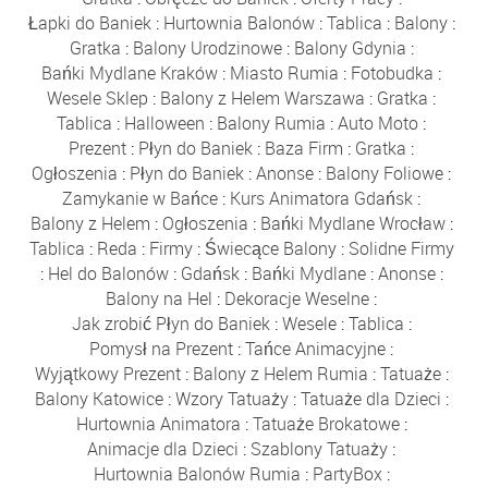
Łapki do Baniek
:
Hurtownia Balonów
:
Tablica
:
Balony
:
Gratka
:
Balony Urodzinowe
:
Balony Gdynia
:
Bańki Mydlane Kraków
:
Miasto Rumia
:
Fotobudka
:
Wesele Sklep
:
Balony z Helem Warszawa
:
Gratka
:
Tablica
:
Halloween
:
Balony Rumia
:
Auto Moto
:
Prezent
:
Płyn do Baniek
:
Baza Firm
:
Gratka
:
Ogłoszenia
:
Płyn do Baniek
:
Anonse
:
Balony Foliowe
:
Zamykanie w Bańce
:
Kurs Animatora Gdańsk
:
Balony z Helem
:
Ogłoszenia
:
Bańki Mydlane Wrocław
:
Tablica
:
Reda
:
Firmy
:
Świecące Balony
:
Solidne Firmy
:
Hel do Balonów
:
Gdańsk
:
Bańki Mydlane
:
Anonse
:
Balony na Hel
:
Dekoracje Weselne
:
Jak zrobić Płyn do Baniek
:
Wesele
:
Tablica
:
Pomysł na Prezent
:
Tańce Animacyjne
:
Wyjątkowy Prezent
:
Balony z Helem Rumia
:
Tatuaże
:
Balony Katowice
:
Wzory Tatuaży
:
Tatuaże dla Dzieci
:
Hurtownia Animatora
:
Tatuaże Brokatowe
:
Animacje dla Dzieci
:
Szablony Tatuaży
:
Hurtownia Balonów Rumia
:
PartyBox
: