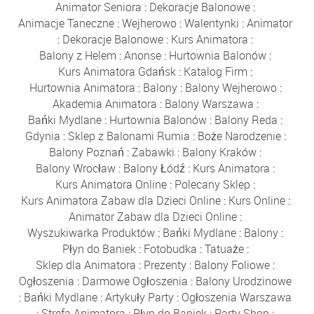
Animator Seniora
:
Dekoracje Balonowe
:
Animacje Taneczne
:
Wejherowo
:
Walentynki
:
Animator
:
Dekoracje Balonowe
:
Kurs Animatora
:
Balony z Helem
:
Anonse
:
Hurtownia Balonów
:
Kurs Animatora Gdańsk
:
Katalog Firm
:
Hurtownia Animatora
:
Balony
:
Balony Wejherowo
:
Akademia Animatora
:
Balony Warszawa
:
Bańki Mydlane
:
Hurtownia Balonów
:
Balony Reda
:
Gdynia
:
Sklep z Balonami Rumia
:
Boże Narodzenie
:
Balony Poznań
:
Zabawki
:
Balony Kraków
:
Balony Wrocław
:
Balony Łódź
:
Kurs Animatora
:
Kurs Animatora Online
:
Polecany Sklep
:
Kurs Animatora Zabaw dla Dzieci Online
:
Kurs Online
:
Animator Zabaw dla Dzieci Online
:
Wyszukiwarka Produktów
:
Bańki Mydlane
:
Balony
:
Płyn do Baniek
:
Fotobudka
:
Tatuaże
:
Sklep dla Animatora
:
Prezenty
:
Balony Foliowe
:
Ogłoszenia
:
Darmowe Ogłoszenia
:
Balony Urodzinowe
:
Bańki Mydlane
:
Artykuły Party
:
Ogłoszenia Warszawa
:
Strefa Animatora
:
Płyn do Baniek
:
Party Shop
: