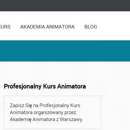
KURS
AKADEMIA ANIMATORA
BLOG
Profesjonalny Kurs Animatora
,
Kurs Animatora Czasu Wolnego Warszawa
,
Kurs Animato
Zapisz Się na Profesjonalny Kurs
Animatora organizowany przez
Akademię Animatora z Warszawy.