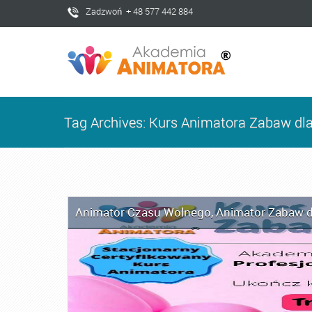
Zadzwoń + 48 577 442 884
Tag Archives: Kurs Animatora Zabaw dl
Animator Czasu Wolnego
,
Animator Zabaw d