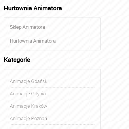
Hurtownia Animatora
Sklep Animatora
Hurtownia Animatora
Kategorie
Animacje Gdańsk
Animacje Gdynia
Animacje Kraków
Animacje Poznań