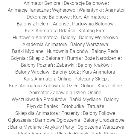
Animator Seniora
:
Dekoracje Balonowe
:
Animacje Taneczne
:
Wejherowo
:
Walentynki
:
Animator
:
Dekoracje Balonowe
:
Kurs Animatora
:
Balony z Helem
:
Anonse
:
Hurtownia Balonów
:
Kurs Animatora Gdańsk
:
Katalog Firm
:
Hurtownia Animatora
:
Balony
:
Balony Wejherowo
:
Akademia Animatora
:
Balony Warszawa
:
Bańki Mydlane
:
Hurtownia Balonów
:
Balony Reda
:
Gdynia
:
Sklep z Balonami Rumia
:
Boże Narodzenie
:
Balony Poznań
:
Zabawki
:
Balony Kraków
:
Balony Wrocław
:
Balony Łódź
:
Kurs Animatora
:
Kurs Animatora Online
:
Polecany Sklep
:
Kurs Animatora Zabaw dla Dzieci Online
:
Kurs Online
:
Animator Zabaw dla Dzieci Online
:
Wyszukiwarka Produktów
:
Bańki Mydlane
:
Balony
:
Płyn do Baniek
:
Fotobudka
:
Tatuaże
:
Sklep dla Animatora
:
Prezenty
:
Balony Foliowe
:
Ogłoszenia
:
Darmowe Ogłoszenia
:
Balony Urodzinowe
:
Bańki Mydlane
:
Artykuły Party
:
Ogłoszenia Warszawa
:
Strefa Animatora
:
Płyn do Baniek
:
Party Shop
: