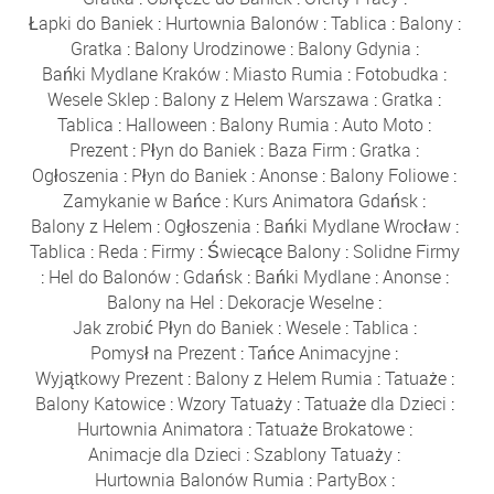
Łapki do Baniek
:
Hurtownia Balonów
:
Tablica
:
Balony
:
Gratka
:
Balony Urodzinowe
:
Balony Gdynia
:
Bańki Mydlane Kraków
:
Miasto Rumia
:
Fotobudka
:
Wesele Sklep
:
Balony z Helem Warszawa
:
Gratka
:
Tablica
:
Halloween
:
Balony Rumia
:
Auto Moto
:
Prezent
:
Płyn do Baniek
:
Baza Firm
:
Gratka
:
Ogłoszenia
:
Płyn do Baniek
:
Anonse
:
Balony Foliowe
:
Zamykanie w Bańce
:
Kurs Animatora Gdańsk
:
Balony z Helem
:
Ogłoszenia
:
Bańki Mydlane Wrocław
:
Tablica
:
Reda
:
Firmy
:
Świecące Balony
:
Solidne Firmy
:
Hel do Balonów
:
Gdańsk
:
Bańki Mydlane
:
Anonse
:
Balony na Hel
:
Dekoracje Weselne
:
Jak zrobić Płyn do Baniek
:
Wesele
:
Tablica
:
Pomysł na Prezent
:
Tańce Animacyjne
:
Wyjątkowy Prezent
:
Balony z Helem Rumia
:
Tatuaże
:
Balony Katowice
:
Wzory Tatuaży
:
Tatuaże dla Dzieci
:
Hurtownia Animatora
:
Tatuaże Brokatowe
:
Animacje dla Dzieci
:
Szablony Tatuaży
:
Hurtownia Balonów Rumia
:
PartyBox
: